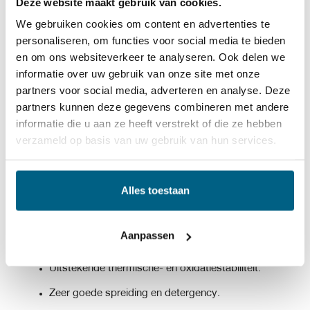
Deze website maakt gebruik van cookies.
het hele jaar door onder zware bedrijfsomstandigheden
We gebruiken cookies om content en advertenties te
werken voor gebruik in Euro-3,Euro-4 en Euro-5 motoren
personaliseren, om functies voor social media te bieden
en om ons websiteverkeer te analyseren. Ook delen we
uitgerust met EGR en/of SCR.
informatie over uw gebruik van onze site met onze
partners voor social media, adverteren en analyse. Deze
Dit product is niet geschikt voor voertuigen die zijn
partners kunnen deze gegevens combineren met andere
informatie die u aan ze heeft verstrekt of die ze hebben
uitgerust met DPF-filters.
verzameld op basis van uw gebruik van hun services.
Motorolie HDX 20W50 is geformuleerd met een hoge
geraffineerde minerale basisolie in combinatie met een
Alles toestaan
speciaal additief pakket om de volgende eigenschappen
te bereiken:
Aanpassen
Uitstekende thermische- en oxidatiestabiliteit.
Zeer goede spreiding en detergency.