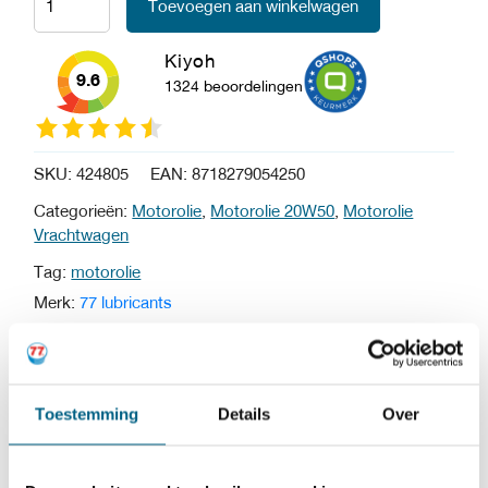
Toevoegen aan winkelwagen
Kiyoh
9.6
1324 beoordelingen
SKU:
424805
EAN:
8718279054250
Categorieën:
Motorolie
,
Motorolie 20W50
,
Motorolie
Vrachtwagen
Tag:
motorolie
Merk:
77 lubricants
Motorolie HDX 20W50
van
77 lubricants
is een extra
Toestemming
Details
Over
krachtige universele motorolie ontworpen voor
dieselmotoren in lichte en zware bedrijfsvoertuigen die