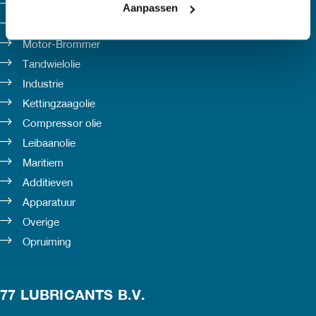
ATF olie
Aanpassen
Smeervetten
Motor-Brommer
Tandwielolie
Industrie
Kettingzaagolie
Compressor olie
Leibaanolie
Maritiem
Additieven
Apparatuur
Overige
Opruiming
77 LUBRICANTS B.V.