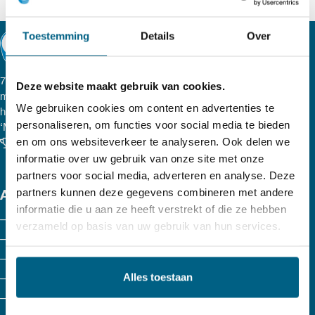
heeft
Toestemming
Details
Over
meerdere
variaties.
77 lubricants, een onafhankelijk Nederlands smeeroliemerk
Deze website maakt gebruik van cookies.
met hoge kwaliteitsproducten. Al onze smeermiddelen,
Deze
We gebruiken cookies om content en advertenties te
hydraulische olie, vetten, transmissievloeistoffen, etc. zijn
personaliseren, om functies voor social media te bieden
optie
‘Made in Holland’
en om ons websiteverkeer te analyseren. Ook delen we
Klanten beoordelen ons met een 9.6
kan
informatie over uw gebruik van onze site met onze
partners voor social media, adverteren en analyse. Deze
gekozen
partners kunnen deze gegevens combineren met andere
ASSORTIMENT
worden
informatie die u aan ze heeft verstrekt of die ze hebben
Motorolie
verzameld op basis van uw gebruik van hun services.
op
Agri
de
Hydrauliek olie
Alles toestaan
productpagina
Koelvloeistof
Versnellingsbakolie