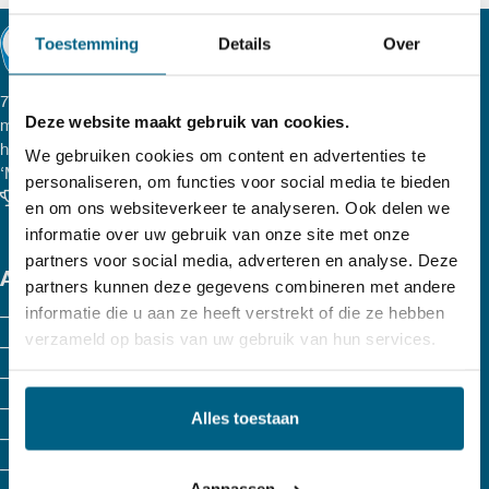
heeft
Toestemming
Details
Over
meerdere
variaties.
77 lubricants, een onafhankelijk Nederlands smeeroliemerk
Deze website maakt gebruik van cookies.
met hoge kwaliteitsproducten. Al onze smeermiddelen,
Deze
hydraulische olie, vetten, transmissievloeistoffen, etc. zijn
We gebruiken cookies om content en advertenties te
optie
‘Made in Holland’
personaliseren, om functies voor social media te bieden
Klanten beoordelen ons met een 9.6
en om ons websiteverkeer te analyseren. Ook delen we
kan
informatie over uw gebruik van onze site met onze
gekozen
partners voor social media, adverteren en analyse. Deze
ASSORTIMENT
partners kunnen deze gegevens combineren met andere
worden
informatie die u aan ze heeft verstrekt of die ze hebben
Motorolie
op
verzameld op basis van uw gebruik van hun services.
Agri
de
Hydrauliek olie
productpagina
Koelvloeistof
Alles toestaan
Versnellingsbakolie
ATF olie