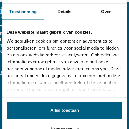
heeft
Toestemming
Details
Over
meerdere
variaties.
77 lubricants, een onafhankelijk Nederlands smeeroliemerk
Deze website maakt gebruik van cookies.
met hoge kwaliteitsproducten. Al onze smeermiddelen,
Deze
hydraulische olie, vetten, transmissievloeistoffen, etc. zijn
We gebruiken cookies om content en advertenties te
optie
‘Made in Holland’
personaliseren, om functies voor social media te bieden
Klanten beoordelen ons met een 9.6
en om ons websiteverkeer te analyseren. Ook delen we
kan
informatie over uw gebruik van onze site met onze
gekozen
partners voor social media, adverteren en analyse. Deze
ASSORTIMENT
partners kunnen deze gegevens combineren met andere
worden
informatie die u aan ze heeft verstrekt of die ze hebben
Motorolie
op
verzameld op basis van uw gebruik van hun services.
Agri
de
Hydrauliek olie
productpagina
Koelvloeistof
Alles toestaan
Versnellingsbakolie
ATF olie