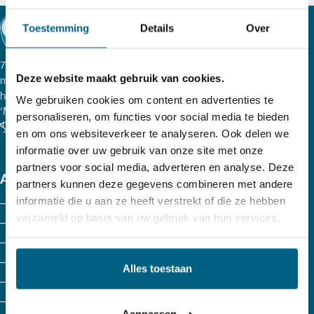
heeft
Toestemming
Details
Over
meerdere
variaties.
77 lubricants, een onafhankelijk Nederlands smeeroliemerk
Deze website maakt gebruik van cookies.
met hoge kwaliteitsproducten. Al onze smeermiddelen,
Deze
hydraulische olie, vetten, transmissievloeistoffen, etc. zijn
We gebruiken cookies om content en advertenties te
optie
‘Made in Holland’
personaliseren, om functies voor social media te bieden
Klanten beoordelen ons met een 9.6
en om ons websiteverkeer te analyseren. Ook delen we
kan
informatie over uw gebruik van onze site met onze
gekozen
partners voor social media, adverteren en analyse. Deze
ASSORTIMENT
partners kunnen deze gegevens combineren met andere
worden
informatie die u aan ze heeft verstrekt of die ze hebben
Motorolie
op
verzameld op basis van uw gebruik van hun services.
Agri
de
Hydrauliek olie
productpagina
Koelvloeistof
Alles toestaan
Versnellingsbakolie
ATF olie