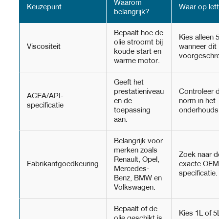
Waarom
Keuzepunt
Waar op let
belangrijk?
Bepaalt hoe de
Kies alleen
olie stroomt bij
Viscositeit
wanneer dit 
koude start en
voorgeschr
warme motor.
Geeft het
prestatieniveau
Controleer 
ACEA/API-
en de
norm in het
specificatie
toepassing
onderhouds
aan.
Belangrijk voor
merken zoals
Zoek naar d
Renault, Opel,
Fabrikantgoedkeuring
exacte OEM
Mercedes-
specificatie.
Benz, BMW en
Volkswagen.
Bepaalt of de
Kies 1L of 5
olie geschikt is