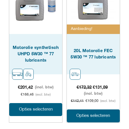
variaties.
varia
Deze
Dez
optie
opti
Aanbieding!
kan
kan
gekozen
geko
Motorolie synthetisch
20L Motorolie FEC
UHPD 5W30 ™ 77
worden
word
5W30 ™ 77 lubricants
lubricants
op
op
de
de
productpagina
prod
Oorspronkelijke
Huidige
€
201,42
(incl. btw)
€
172,32
€
131,89
prijs
prijs
(incl. btw)
€
166,46
(excl. btw)
was:
is:
€
142,41
€
109,00
(excl. btw)
€172,32.
€131,89.
Dit
Opties selecteren
Dit
Opties selecteren
product
prod
heeft