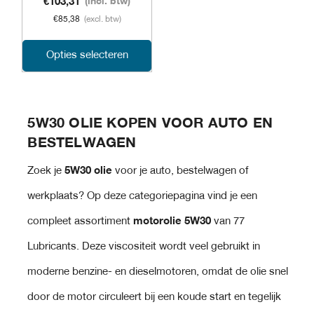
€
103,31
(incl. btw)
€
85,38
(excl. btw)
Dit
Opties selecteren
product
heeft
5W30 OLIE KOPEN VOOR AUTO EN
meerdere
BESTELWAGEN
variaties.
Zoek je
5W30 olie
voor je auto, bestelwagen of
Deze
werkplaats? Op deze categoriepagina vind je een
optie
compleet assortiment
motorolie 5W30
van 77
kan
Lubricants. Deze viscositeit wordt veel gebruikt in
gekozen
moderne benzine- en dieselmotoren, omdat de olie snel
worden
door de motor circuleert bij een koude start en tegelijk
op