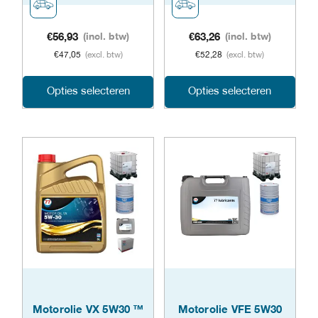
€
56,93
(incl. btw)
€
63,26
(incl. btw)
€
47,05
(excl. btw)
€
52,28
(excl. btw)
Dit
Dit
Opties selecteren
Opties selecteren
product
prod
heeft
heeft
meerdere
meer
variaties.
varia
Deze
Dez
optie
opti
kan
kan
gekozen
geko
Motorolie VX 5W30 ™
Motorolie VFE 5W30