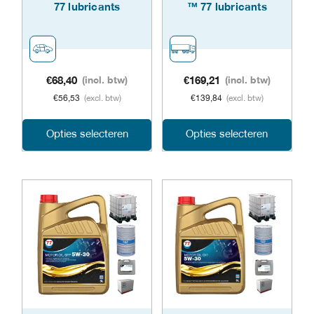
worden
word
77 lubricants
™ 77 lubricants
op
op
de
de
productpagina
prod
€
68,40
(incl. btw)
€
169,21
(incl. btw)
€
56,53
(excl. btw)
€
139,84
(excl. btw)
Dit
Dit
Opties selecteren
Opties selecteren
product
prod
heeft
heeft
meerdere
meer
variaties.
varia
Deze
Dez
optie
opti
kan
kan