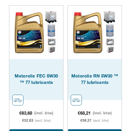
heeft
meerdere
meer
variaties.
varia
Deze
Dez
optie
opti
kan
kan
gekozen
geko
worden
Motorolie FEC 5W30
Motorolie RN 5W30 ™
word
™ 77 lubricants
77 lubricants
op
op
de
de
productpagina
prod
€
63,68
(incl. btw)
€
68,21
(incl. btw)
€
52,63
(excl. btw)
€
56,37
(excl. btw)