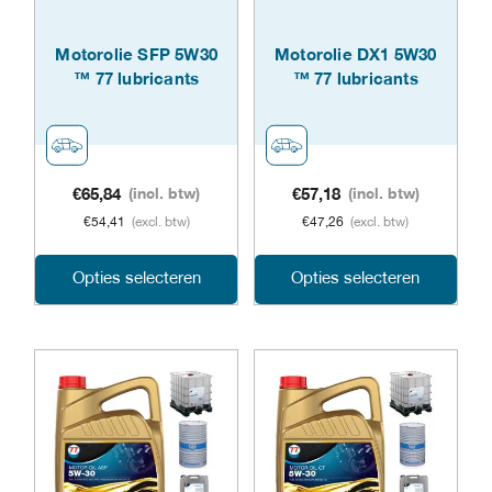
gekozen
geko
Motorolie SFP 5W30
Motorolie DX1 5W30
worden
word
™ 77 lubricants
™ 77 lubricants
op
op
de
de
productpagina
prod
€
65,84
(incl. btw)
€
57,18
(incl. btw)
€
54,41
(excl. btw)
€
47,26
(excl. btw)
Dit
Dit
Opties selecteren
Opties selecteren
product
prod
heeft
heeft
meerdere
meer
variaties.
varia
Deze
Dez