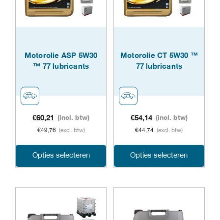
optie
opti
kan
kan
gekozen
geko
Motorolie ASP 5W30
Motorolie CT 5W30 ™
worden
word
™ 77 lubricants
77 lubricants
op
op
de
de
productpagina
prod
€
60,21
(incl. btw)
€
54,14
(incl. btw)
€
49,76
(excl. btw)
€
44,74
(excl. btw)
Dit
Dit
Opties selecteren
Opties selecteren
product
prod
heeft
heeft
meerdere
meer