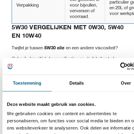
particulier g
Verpakking
voor bijvullen,
en 20L of gr
verversen of
voor werkpl
voorraad.
5W30 VERGELIJKEN MET 0W30, 5W40
EN 10W40
Twijfel je tussen
5W30 olie
en een andere viscositeit?
Gebruik dan altijd de specificatie van de fabrikant als
uitgangspunt.
0W30 motorolie
is dunner bij zeer lage
temperaturen en wordt vaak toegepast in moderne
Toestemming
Details
Over
motoren waarbij koude-startprestaties en
brandstofefficiëntie belangrijk zijn.
Deze website maakt gebruik van cookies.
We gebruiken cookies om content en advertenties te
5W40 motorolie
blijft bij warme motor iets dikker dan
personaliseren, om functies voor social media te bieden en 
ons websiteverkeer te analyseren. Ook delen we informatie 
5W30 en kan geschikt zijn voor motoren die zwaarder