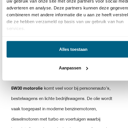
uw gebruik van onze site met onze partners voor social medi
belast worden of meer warmte ontwikkelen.
10W40
adverteren en analyse. Deze partners kunnen deze gegeven
combineren met andere informatie die u aan ze heeft verstrek
motorolie
wordt vaker gebruikt bij oudere voertuigen,
die ze hebben verzameld op basis van uw gebruik van hun
motoren met hogere kilometerstanden of toepassingen
services.
waarbij een dikkere olie gewenst is. Stap nooit zomaar
over naar een andere olie zonder te controleren of deze
Alles toestaan
past bij jouw motor.
Aanpassen
VOOR WELKE VOERTUIGEN IS 5W30
OLIE GESCHIKT?
5W30 motorolie
komt veel voor bij personenauto’s,
bestelwagens en lichte bedrijfswagens. De olie wordt
vaak toegepast in moderne benzinemotoren,
dieselmotoren met turbo en voertuigen waarbij