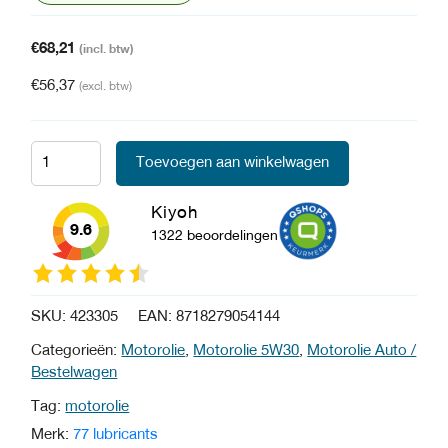
€
68,21
(incl. btw)
€
56,37
(excl. btw)
Toevoegen aan winkelwagen
Kiyoh
9.6
1322 beoordelingen
SKU:
423305
EAN:
8718279054144
Categorieën:
Motorolie
,
Motorolie 5W30
,
Motorolie Auto /
Bestelwagen
Tag:
motorolie
Merk:
77 lubricants