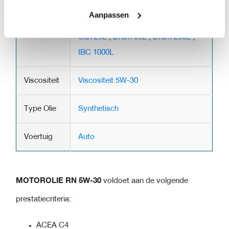
Aanpassen
Verpakking
Can 5L
,
Doos 12x1L
,
Doos 3x5L
,
Can 20L
,
Drum 60L
,
Drum 200L
,
IBC 1000L
Viscositeit
Viscositeit 5W-30
Type Olie
Synthetisch
Voertuig
Auto
MOTOROLIE RN 5W-30
voldoet aan de volgende
prestatiecriteria:
ACEA C4