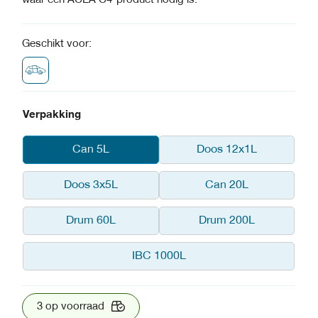
waar een ACEA C4-product nodig is.
Geschikt voor:
Verpakking
Can 5L
Doos 12x1L
Doos 3x5L
Can 20L
Drum 60L
Drum 200L
IBC 1000L
3 op voorraad