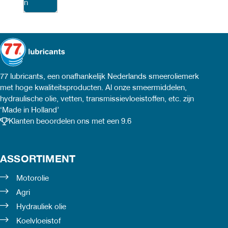
product
n
meerdere
heeft
variaties.
meerdere
Deze
variaties.
optie
Deze
77 lubricants, een onafhankelijk Nederlands smeeroliemerk
met hoge kwaliteitsproducten. Al onze smeermiddelen,
kan
optie
hydraulische olie, vetten, transmissievloeistoffen, etc. zijn
gekozen
‘Made in Holland’
kan
Klanten beoordelen ons met een 9.6
worden
gekozen
op
worden
ASSORTIMENT
de
op
Motorolie
productpagina
de
Agri
productpagina
Hydrauliek olie
Koelvloeistof