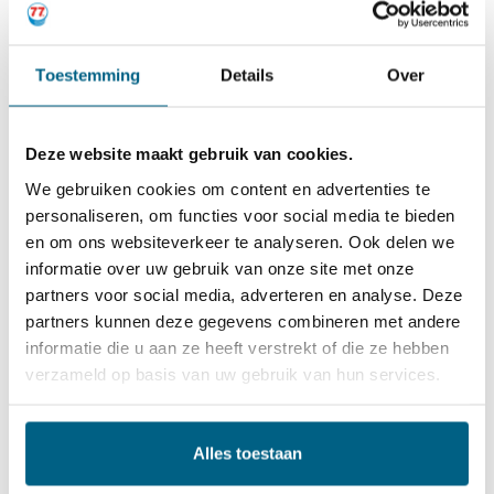
eigenschappen te garanderen:
Toestemming
Details
Over
Zeer goede lage temperatuur eigenschappen.
Bescherming tegen slijtage door een koude start.
Deze website maakt gebruik van cookies.
Zeer hoge thermische- en oxidatiestabiliteit.
We gebruiken cookies om content en advertenties te
Uitstekende weerstand tegen schuimvorming,
personaliseren, om functies voor social media te bieden
en om ons websiteverkeer te analyseren. Ook delen we
corrosie en slijtage.
informatie over uw gebruik van onze site met onze
Hoge spreiding en detergency niveau.
partners voor social media, adverteren en analyse. Deze
partners kunnen deze gegevens combineren met andere
Hoge viscositeitindex.
informatie die u aan ze heeft verstrekt of die ze hebben
Verleng het olieafvoerinterval.
verzameld op basis van uw gebruik van hun services.
Ook geschikt voor motoren uitgerust met andere
katalysatoren zoals TWC.
Alles toestaan