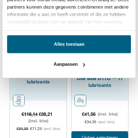
heeft
heeft
partners kunnen deze gegevens combineren met andere
meerdere
meer
informatie die u aan ze heeft verstrekt of die ze hebben
verzameld op basis van uw gebruik van hun services.
variaties.
varia
Deze
Dez
Alles toestaan
optie
opti
Aanbieding!
kan
kan
Aanpassen
gekozen
geko
Universele Tractor
ATF L8S ™ 77
Olie 80W UTTO ™ 77
worden
word
lubricants
lubricants
op
op
de
de
productpagina
prod
Oorspronkelijke
Huidige
€
116,14
€
86,21
€
41,56
(incl. btw)
prijs
prijs
(incl. btw)
€
34,35
(excl. btw)
was:
is:
€
95,98
€
71,25
(excl. btw)
€116,14.
€86,21.
Dit