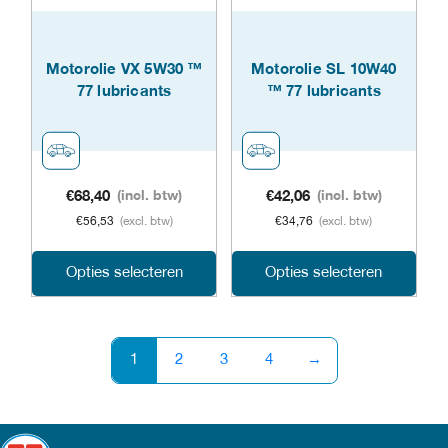
kan
kan
gekozen
geko
Motorolie VX 5W30 ™
Motorolie SL 10W40
worden
word
77 lubricants
™ 77 lubricants
op
op
de
de
productpagina
prod
€
68,40
(incl. btw)
€
42,06
(incl. btw)
€
56,53
(excl. btw)
€
34,76
(excl. btw)
Dit
Dit
Opties selecteren
Opties selecteren
product
prod
heeft
heeft
1
2
3
4
→
meerdere
meer
variaties.
varia
Deze
Dez