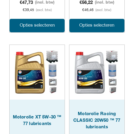
productpagina
€
47,73
(incl. btw)
€
56,22
(incl. btw)
€
39,45
(excl. btw)
€
46,46
(excl. btw)
Dit
Dit
Opties selecteren
Opties selecteren
product
prod
heeft
heeft
meerdere
meer
variaties.
varia
Deze
Dez
optie
opti
kan
kan
gekozen
geko
Motorolie Racing
Motorolie XT 5W-30 ™
CLASSIC 20W50 ™ 77
worden
word
77 lubricants
lubricants
op
op