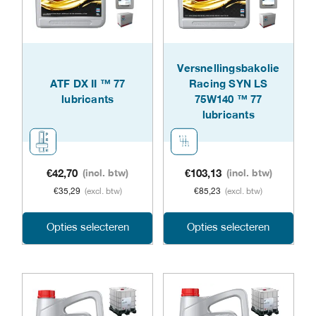
optie
opti
kan
kan
gekozen
geko
Versnellingsbakolie
ATF DX II ™ 77
Racing SYN LS
worden
word
lubricants
75W140 ™ 77
lubricants
op
op
de
de
productpagina
prod
€
42,70
(incl. btw)
€
103,13
(incl. btw)
€
35,29
(excl. btw)
€
85,23
(excl. btw)
Dit
Dit
Opties selecteren
Opties selecteren
product
prod
heeft
heeft
meerdere
meer