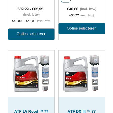
productpagina
prod
Prijsklasse:
€
59,29
-
€
62,92
€
40,86
(incl. btw)
€59,29
(incl. btw)
€
33,77
(excl. btw)
tot
€
49,00
-
€
52,00
(excl. btw)
€62,92
Dit
Opties selecteren
Dit
Opties selecteren
prod
product
heeft
heeft
meer
meerdere
varia
variaties.
Dez
Deze
opti
optie
kan
kan
geko
gekozen
word
ATF LV Rood ™ 77
ATF DX III ™ 77