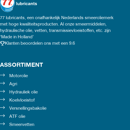
optie
opti
77 lubricants, een onafhankelijk Nederlands smeeroliemerk
kan
kan
met hoge kwaliteitsproducten. Al onze smeermiddelen,
hydraulische olie, vetten, transmissievloeistoffen, etc. zijn
gekozen
geko
‘Made in Holland’
worden
word
Klanten beoordelen ons met een 9.6
op
op
de
de
ASSORTIMENT
productpagina
prod
Motorolie
Agri
Hydrauliek olie
Koelvloeistof
Versnellingsbakolie
ATF olie
Smeervetten