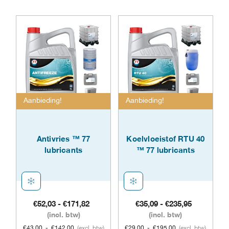
heeft
heeft
meerdere
meer
variaties.
varia
Deze
Dez
optie
opti
kan
Aanbieding!
Aanbieding!
kan
gekozen
geko
worden
Antivries ™ 77
Koelvloeistof RTU 40
word
lubricants
™ 77 lubricants
op
op
de
de
productpagina
prod
Prijsklasse:
Prijsklass
€
52,03
-
€
171,82
€
35,09
-
€
235,95
€52,03
€35,09
(incl. btw)
(incl. btw)
tot
tot
€
43,00
-
€
142,00
(excl. btw)
€
29,00
-
€
195,00
(excl. btw)