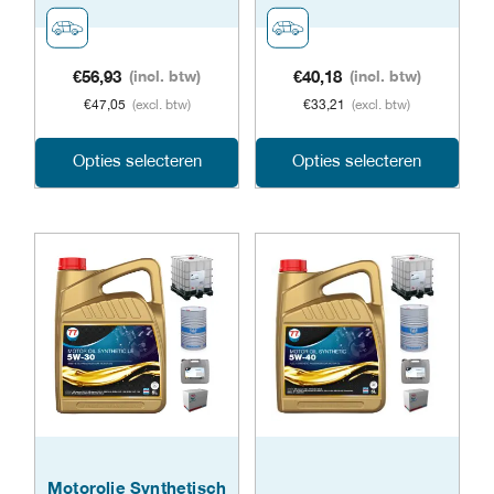
de
de
productpagina
prod
€
56,93
(incl. btw)
€
40,18
(incl. btw)
€
47,05
(excl. btw)
€
33,21
(excl. btw)
Dit
Dit
Opties selecteren
Opties selecteren
product
prod
heeft
heeft
meerdere
meer
variaties.
varia
Deze
Dez
optie
opti
kan
kan
gekozen
geko
Motorolie Synthetisch