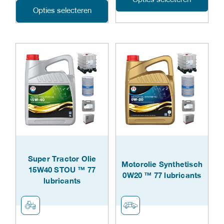
Opties selecteren
Dit
Opties selecteren
prod
product
heeft
heeft
meer
meerdere
varia
variaties.
Dez
Deze
opti
optie
kan
kan
geko
gekozen
Super Tractor Olie
word
Motorolie Synthetisch
15W40 STOU ™ 77
worden
0W20 ™ 77 lubricants
op
lubricants
op
de
de
prod