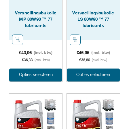
gekozen
geko
Versnellingsbakolie
Versnellingsbakolie
MP 80W90 ™ 77
LS 80W90 ™ 77
worden
word
lubricants
lubricants
op
op
de
de
productpagina
prod
€
43,96
(incl. btw)
€
46,95
(incl. btw)
€
36,33
(excl. btw)
€
38,80
(excl. btw)
Dit
Dit
Opties selecteren
Opties selecteren
product
prod
heeft
heeft
meerdere
meer
variaties.
varia
Deze
Dez