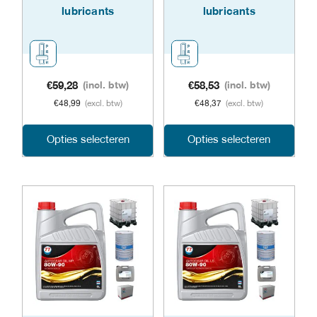
worden
lubricants
lubricants
op
op
de
de
prod
productpagina
€
59,28
(incl. btw)
€
58,53
(incl. btw)
€
48,99
(excl. btw)
€
48,37
(excl. btw)
Dit
Dit
Opties selecteren
Opties selecteren
product
prod
heeft
heeft
meerdere
meer
variaties.
varia
Deze
Dez
optie
opti
kan
kan