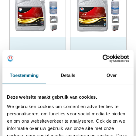
variaties.
varia
Deze
Dez
optie
opti
kan
kan
gekozen
geko
ATF MV ™ 77
ATF LV ™ 77
worden
word
lubricants
lubricants
op
op
Toestemming
Details
Over
de
de
productpagina
prod
€
53,81
(incl. btw)
€
61,46
(incl. btw)
Deze website maakt gebruik van cookies.
€
44,47
(excl. btw)
€
50,79
(excl. btw)
We gebruiken cookies om content en advertenties te
personaliseren, om functies voor social media te bieden
Dit
Dit
Opties selecteren
Opties selecteren
en om ons websiteverkeer te analyseren. Ook delen we
product
prod
informatie over uw gebruik van onze site met onze
partners voor social media, adverteren en analyse. Deze