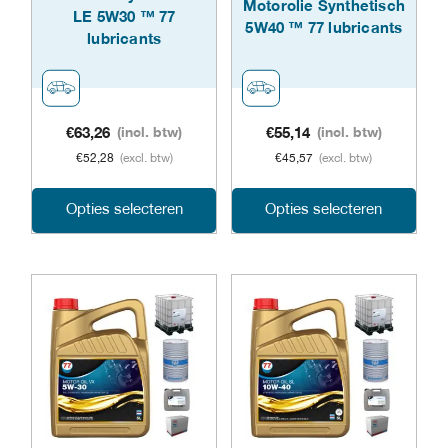
Motorolie Synthetisch
LE 5W30 ™ 77
worden
word
5W40 ™ 77 lubricants
lubricants
op
op
de
de
productpagina
prod
€
63,26
(incl. btw)
€
55,14
(incl. btw)
€
52,28
(excl. btw)
€
45,57
(excl. btw)
Dit
Dit
Opties selecteren
Opties selecteren
product
prod
heeft
heeft
meerdere
meer
variaties.
varia
Deze
Dez
optie
opti