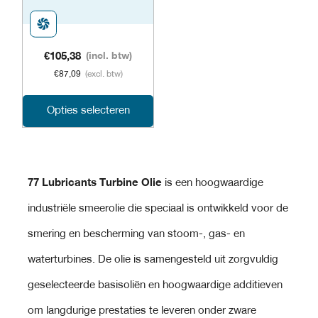
op
op
de
de
productpagina
prod
€
105,38
(incl. btw)
€
87,09
(excl. btw)
Dit
Opties selecteren
product
heeft
77 Lubricants Turbine Olie
is een hoogwaardige
meerdere
industriële smeerolie die speciaal is ontwikkeld voor de
variaties.
smering en bescherming van stoom-, gas- en
Deze
waterturbines. De olie is samengesteld uit zorgvuldig
optie
geselecteerde basisoliën en hoogwaardige additieven
kan
om langdurige prestaties te leveren onder zware
gekozen