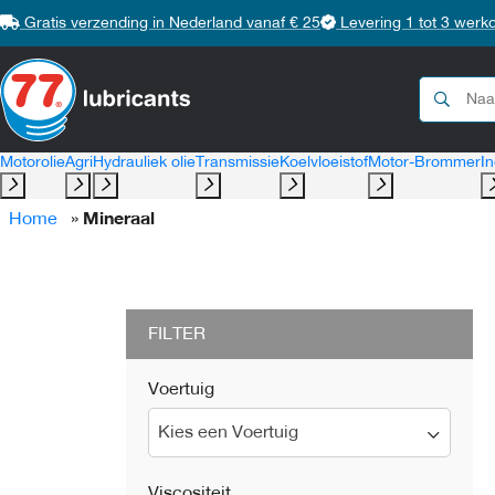
Gratis verzending in Nederland vanaf € 25
Levering 1 tot 3 werk
Motorolie
Agri
Hydrauliek olie
Transmissie
Koelvloeistof
Motor-Brommer
In
Home
»
Mineraal
FILTER
Voertuig
Kies een Voertuig
Viscositeit