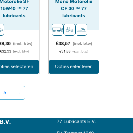
Motorolie SF
Mono Motorolie
gekozen
gekozen
15W40 ™ 77
CF 30 ™ 77
lubricants
lubricants
worden
worden
op
op
de
de
39,36
(incl. btw)
€
38,57
(incl. btw)
€
32,53
(excl. btw)
€
31,88
(excl. btw)
agina
productpagina
productpagina
Dit
Dit
ties selecteren
Opties selecteren
product
product
heeft
heeft
→
5
meerdere
meerdere
variaties.
variaties.
B.V.
77 Lubricants B.V.
Deze
Deze