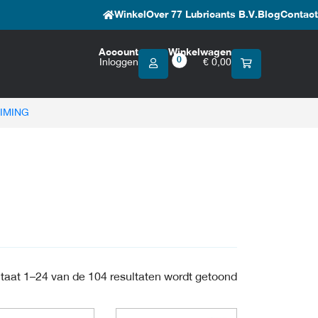
Winkel
Over 77 Lubricants B.V.
Blog
Contact
Account
Winkelwagen
0
Inloggen
€
0,00
IMING
Gesorteerd
taat 1–24 van de 104 resultaten wordt getoond
op
populariteit