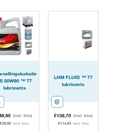
product
product
heeft
heeft
meerdere
meerdere
variaties.
variaties.
Deze
Deze
optie
optie
kan
kan
snellingsbakolie
LHM FLUID ™ 77
gekozen
gekozen
S 80W90 ™ 77
lubricants
lubricants
worden
worden
op
op
de
de
46,95
(incl. btw)
€
138,70
(incl. btw)
€
38,80
(excl. btw)
€
114,63
(excl. btw)
agina
productpagina
productpagina