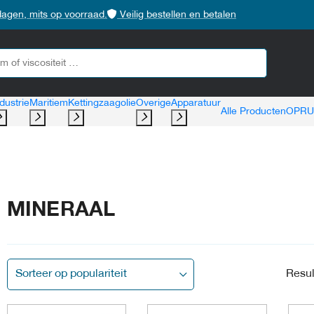
dagen, mits op voorraad.
Veilig bestellen en betalen
dustrie
Maritiem
Kettingzaagolie
Overige
Apparatuur
Alle Producten
OPRU
MINERAAL
Resul