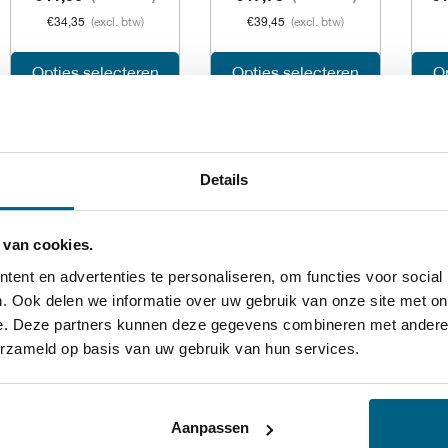
€
34,35
(excl. btw)
€
39,45
(excl. btw)
productpagina
productp
Dit
Dit
Opties selecteren
Opties selecteren
Op
product
product
heeft
heeft
Details
meerdere
meerdere
variaties.
variaties.
 van cookies.
Deze
Deze
ent en advertenties te personaliseren, om functies voor social
optie
optie
. Ook delen we informatie over uw gebruik van onze site met on
e. Deze partners kunnen deze gegevens combineren met andere i
kan
kan
erzameld op basis van uw gebruik van hun services.
Mo
MarineGear 90 ™
Marine TPEO 315
gekozen
gekozen
CL
77 lubricants
™ 77 lubricants
worden
worden
Aanpassen