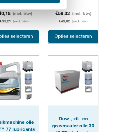
op
op
de
de
40,18
(incl. btw)
€
59,32
(incl. btw)
€
33,21
(excl. btw)
€
49,02
(excl. btw)
agina
productpagina
productpagina
Dit
Dit
ties selecteren
Opties selecteren
product
product
heeft
heeft
meerdere
meerdere
variaties.
variaties.
Deze
Deze
optie
optie
kan
kan
Duw-, zit- en
lkmachine olie
gekozen
gekozen
grasmaaier olie 30
 ™ 77 lubricants