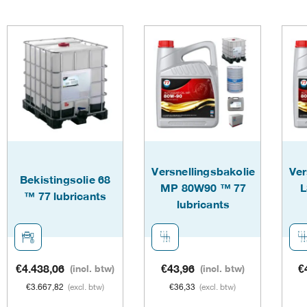
product
product
heeft
heeft
meerdere
meerdere
variaties.
variaties.
Deze
Deze
optie
optie
kan
kan
Versnellingsbakolie
Ver
Bekistingsolie 68
gekozen
gekozen
MP 80W90 ™ 77
L
™ 77 lubricants
lubricants
worden
worden
op
op
de
de
€
4.438,06
(incl. btw)
€
43,96
(incl. btw)
€
€
3.667,82
(excl. btw)
€
36,33
(excl. btw)
productpagina
productp