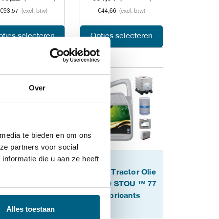
€
93,57
(excl. btw)
€
44,66
(excl. btw)
agina
productpagina
productpagina
Dit
Dit
ties selecteren
Opties selecteren
product
product
heeft
heeft
Over
meerdere
meerdere
variaties.
variaties.
Deze
Deze
 media te bieden en om ons
optie
optie
ze partners voor social
nformatie die u aan ze heeft
kan
kan
torolie Racing
Super Tractor Olie
gekozen
gekozen
ASSIC 20W50 ™
10W30 STOU ™ 77
77 lubricants
lubricants
worden
worden
Alles toestaan