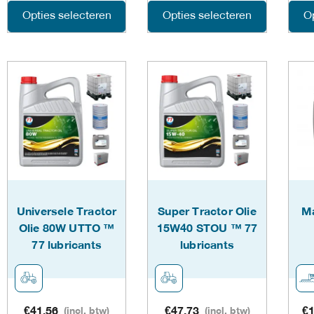
Dit
Dit
Opties selecteren
Opties selecteren
Op
product
product
heeft
heeft
meerdere
meerdere
variaties.
variaties.
Deze
Deze
optie
optie
kan
kan
Universele Tractor
Super Tractor Olie
M
gekozen
gekozen
Olie 80W UTTO ™
15W40 STOU ™ 77
77 lubricants
lubricants
worden
worden
op
op
de
de
€
41,56
(incl. btw)
€
47,73
(incl. btw)
€
1