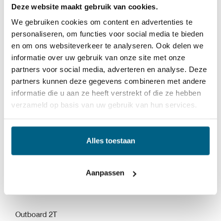
Deze website maakt gebruik van cookies.
We gebruiken cookies om content en advertenties te
Buitenboordmotor olie
2T
is gebaseerd op
personaliseren, om functies voor social media te bieden
hoogwaardige minerale basisolie in combinatie met een
en om ons websiteverkeer te analyseren. Ook delen we
informatie over uw gebruik van onze site met onze
speciaal geselecteerde additieve technologie om de
partners voor social media, adverteren en analyse. Deze
volgende eigenschappen te garanderen.
partners kunnen deze gegevens combineren met andere
informatie die u aan ze heeft verstrekt of die ze hebben
Uitstekende smering.
verzameld op basis van uw gebruik van hun services.
Bescherming tegen slijtage en roest.
Hoge bescherming tegen slijtage en
Alles toestaan
statiegeldvorming.
Aanpassen
Gemakkelijk mengen en stabiel mengsel, zelfs bij
lage temperaturen
Outboard 2T