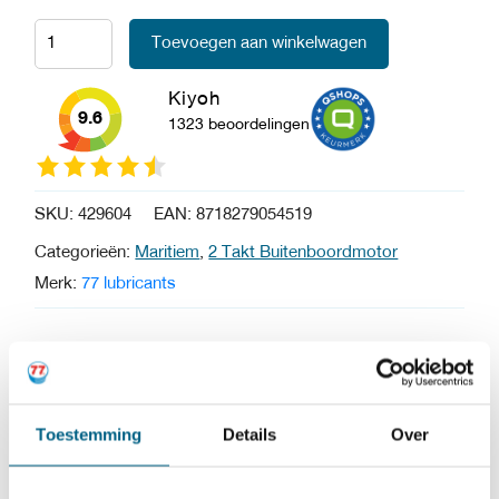
Toevoegen aan winkelwagen
Kiyoh
9.6
1323 beoordelingen
SKU:
429604
EAN:
8718279054519
Categorieën:
Maritiem
,
2 Takt Buitenboordmotor
Merk:
77 lubricants
Buitenboordmotor olie 2T
van 77 lubricants is een
krachtige asloze 2-takt motorolie voor gebruik in
Toestemming
Details
Over
moderne gekoelde buitenboordmotoren waar NMMA
TC-W3 vereist is.