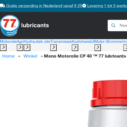
Gratis verzending in Nederland vanaf € 25
Levering 1 tot 3 werk
Motorolie
Agri
Hydrauliek olie
Transmissie
Koelvloeistof
Motor-Brommer
In
Home
»
Winkel
»
Mono Motorolie CF 40 ™ 77 lubricants