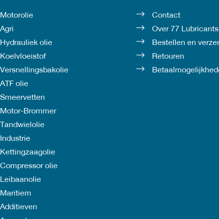
de
de
Motorolie
Contact
productpagina
productpagina
Agri
Over 77 Lubricants
Hydrauliek olie
Bestellen en verz
Koelvloeistof
Retouren
Versnellingsbakolie
Betaalmogelijkhed
ATF olie
Smeervetten
Motor-Brommer
Tandwielolie
Industrie
Kettingzaagolie
Compressor olie
Leibaanolie
Maritiem
Additieven