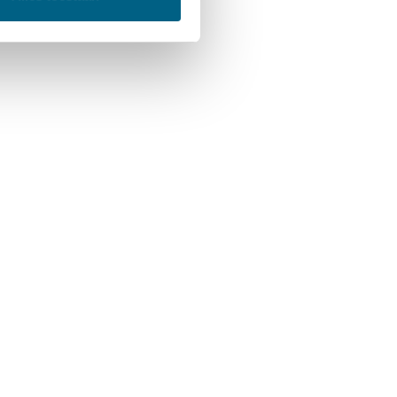
 corrosie en schuim.
schappen.