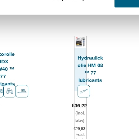
Hoge thermische en oxidatiestabiliteit.
Effectief in het voorkomen van slijtage,
Hoge dispersancy en detergency eigen
orolie
Hydrauliek
HDX
olie HM 68
W40 ™
™ 77
77
lubricants
ricants
4
€
36,22
(incl.
btw)
€
29,93
(excl.