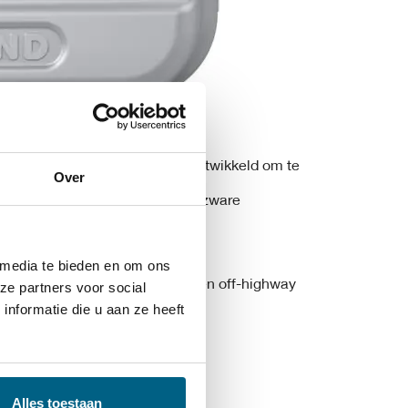
is een zware dieselmotor olie ontwikkeld om te
Over
d van dieselmotoren die onder zware
 media te bieden en om ons
ik in een breed scala van on- en off-highway
ze partners voor social
nformatie die u aan ze heeft
bevolen.
rgeven
geraffineerde virgin basisolie in combinatie
Alles toestaan
nde eigenschappen te garanderen: