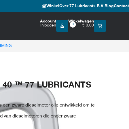
Winkel
Over 77 Lubricants B.V.
Blog
Contact
Account
Winkelwagen
0
Inloggen
€
0,00
IMING
40 ™ 77 LUBRICANTS
is een zware dieselmotor olie ontwikkeld om te
d van dieselmotoren die onder zware