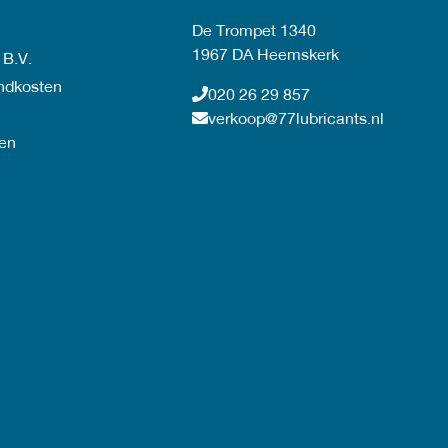
De Trompet 1340
1967 DA Heemskerk
 B.V.
endkosten
020 26 29 857
verkoop@77lubricants.nl
en