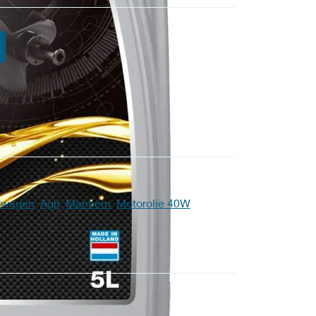
htwagen
,
Agri
,
Maritiem
,
Motorolie 40W