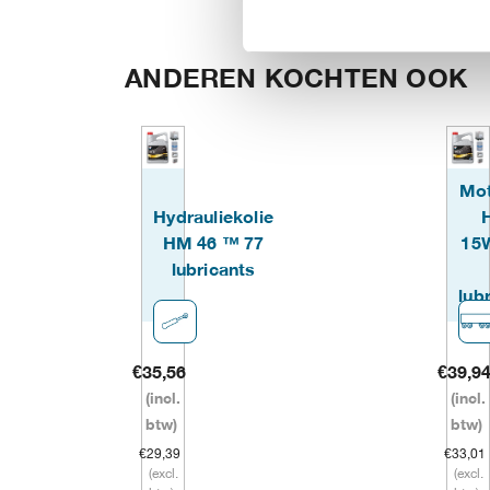
ANDEREN KOCHTEN OOK
Mot
Hydrauliekolie
HM 46 ™ 77
15
lubricants
lub
€
35,56
€
39,9
(incl.
(incl.
btw)
btw)
€
29,39
€
33,01
(excl.
(excl.