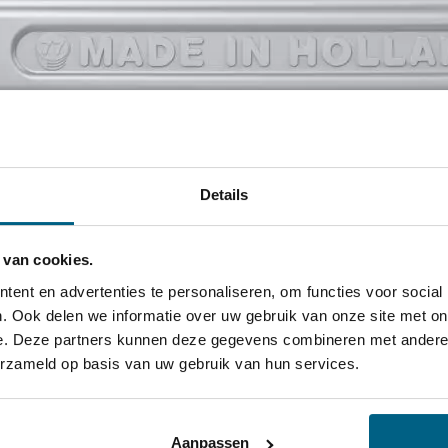
MONO Motorolie CF 40W
van
77 lubricants
Details
voldoen aan de eisen van een verscheidenhei
 van cookies.
omstandigheden.
ent en advertenties te personaliseren, om functies voor social
Mono Motorolie CF 40W is geschikt voor gebru
. Ook delen we informatie over uw gebruik van onze site met on
e. Deze partners kunnen deze gegevens combineren met andere i
toepassingen waar een API CF olie wordt aan
erzameld op basis van uw gebruik van hun services.
Meer wee
Deze motorolie is gebaseerd op hoogwaardige 
Aanpassen
met een speciaal additiefpakket om de volge