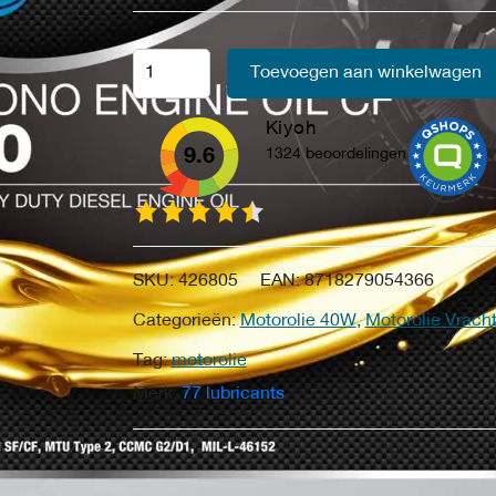
Toevoegen aan winkelwagen
Kiyoh
9.6
1324 beoordelingen
SKU:
426805
EAN:
8718279054366
Categorieën:
Motorolie 40W
,
Motorolie Vrac
Tag:
motorolie
Merk:
77 lubricants