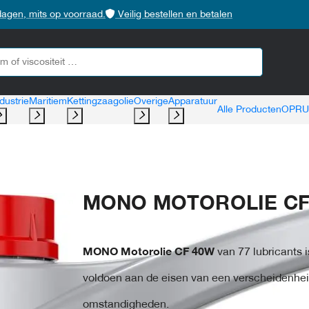
dagen, mits op voorraad.
Veilig bestellen en betalen
dustrie
Maritiem
Kettingzaagolie
Overige
Apparatuur
Alle Producten
OPRU
MONO MOTOROLIE CF 
MONO Motorolie CF 40W
van
77 lubricants
voldoen aan de eisen van een verscheidenhei
omstandigheden.