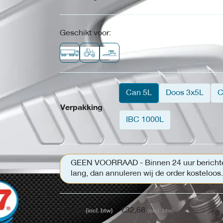
Geschikt voor:
Can 5L
Doos 3x5L
C
Verpakking
IBC 1000L
GEEN VOORRAAD - Binnen 24 uur berichten w
lang, dan annuleren wij de order kosteloos.
€
39,54
€
32,68
(incl. btw)
(excl. btw)