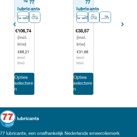
™ 77
77
lubricants
lubricants
€
106,74
€
38,57
€
(incl.
(incl.
btw)
btw)
€
88,21
€
31,88
(excl.
(excl.
(
btw)
btw)
Dit
Dit
Opties
Opties
O
selectere
selectere
se
product
product
n
n
n
heeft
heeft
meerdere
meerdere
variaties.
variaties.
Deze
Deze
77 lubricants, een onafhankelijk Nederlands smeeroliemerk