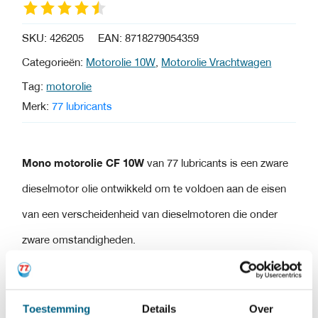
SKU:
426205
EAN:
8718279054359
Categorieën:
Motorolie 10W
,
Motorolie Vrachtwagen
Tag:
motorolie
Merk:
77 lubricants
Mono motorolie CF 10W
van 77 lubricants is een zware
dieselmotor olie ontwikkeld om te voldoen aan de eisen
van een verscheidenheid van dieselmotoren die onder
zware omstandigheden.
Deze motorolie is geschikt voor gebruik in een breed
scala van on- en off-highway toepassingen waar een API
Toestemming
Details
Over