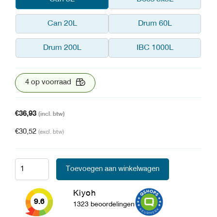
Can 20L
Drum 60L
Drum 200L
IBC 1000L
4 op voorraad
€
36,93
(incl. btw)
€
30,52
(excl. btw)
Toevoegen aan winkelwagen
Kiyoh
9.6
1323 beoordelingen