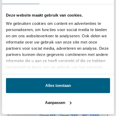
CF olie wordt aanbevolen.
Deze website maakt gebruik van cookies.
Mono motorolie CF 10W is gebaseerd op hoogwaardige
We gebruiken cookies om content en advertenties te
geraffineerde virgin basisolie in combinatie met een
personaliseren, om functies voor social media te bieden
en om ons websiteverkeer te analyseren. Ook delen we
speciaal additiefpakket om de volgende eigenschappen
informatie over uw gebruik van onze site met onze
te garanderen:
partners voor social media, adverteren en analyse. Deze
partners kunnen deze gegevens combineren met andere
Hoge thermische en oxidatiestabiliteit.
informatie die u aan ze heeft verstrekt of die ze hebben
verzameld op basis van uw gebruik van hun services.
Effectief in het voorkomen van slijtage, corrosie en
schuim.
Alles toestaan
Hoge dispersancy en detergency eigenschappen.
Aanpassen
Verpakking
Can 5L
,
Doos 3x5L
,
Can 20L
,
Drum 60L
,
Drum 200L
,
IBC 1000L