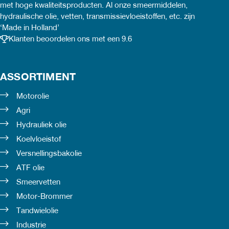
met hoge kwaliteitsproducten. Al onze smeermiddelen,
optie
optie
hydraulische olie, vetten, transmissievloeistoffen, etc. zijn
‘Made in Holland’
kan
kan
Klanten beoordelen ons met een 9.6
gekozen
gekozen
worden
worden
ASSORTIMENT
op
op
Motorolie
de
de
Agri
ina
productpagina
productpagina
Hydrauliek olie
Koelvloeistof
Versnellingsbakolie
ATF olie
Smeervetten
Motor-Brommer
Tandwielolie
Industrie