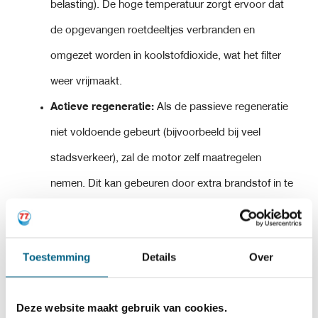
belasting). De hoge temperatuur zorgt ervoor dat
de opgevangen roetdeeltjes verbranden en
omgezet worden in koolstofdioxide, wat het filter
weer vrijmaakt.
Actieve regeneratie:
Als de passieve regeneratie
niet voldoende gebeurt (bijvoorbeeld bij veel
stadsverkeer), zal de motor zelf maatregelen
nemen. Dit kan gebeuren door extra brandstof in te
spuiten om de uitlaatgassen kunstmatig te
verhitten, wat leidt tot verbranding van de
Toestemming
Details
Over
roetdeeltjes.
4.
WAARSCHUWINGEN EN
Deze website maakt gebruik van cookies.
PROBLEMEN: