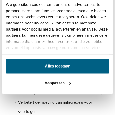
We gebruiken cookies om content en advertenties te
Als de regeneratie niet goed plaatsvindt, kan het roetfilter
personaliseren, om functies voor social media te bieden
en om ons websiteverkeer te analyseren. Ook delen we
verstopt raken. Moderne auto’s hebben sensoren die de
informatie over uw gebruik van onze site met onze
druk in de uitlaat meten en waarschuwen de bestuurder
partners voor social media, adverteren en analyse. Deze
partners kunnen deze gegevens combineren met andere
wanneer het filter vol zit. In sommige gevallen moet het
informatie die u aan ze heeft verstrekt of die ze hebben
filter handmatig worden gereinigd of zelfs worden
verzameld op basis van uw gebruik van hun services.
vervangen.
Alles toestaan
5.
VOORDELEN VAN EEN
ROETFILTER:
Aanpassen
Vermindert de uitstoot van schadelijke roetdeeltjes.
Draagt bij aan schonere lucht en minder vervuiling.
Verbetert de naleving van milieuregels voor
voertuigen.