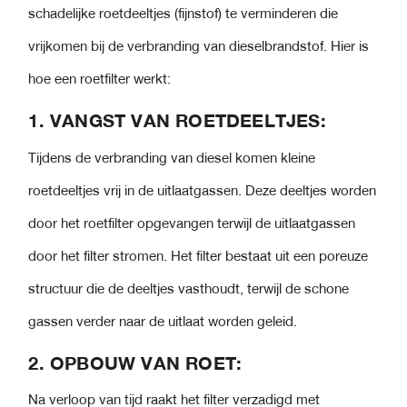
Ruitensproeiervloeistof
Leibaanolie 150
Versnellingsbakolie 10W
Smeervet 00
Transmissieolie
Turbine olie
Koel & Ruitenvloeistof
Winkel
schadelijke roetdeeltjes (fijnstof) te verminderen die
Compressor olie 150
ATF olie MBS
Hybride Benzine
Handzeep
Leibaanolie 220
Versnellingsbakolie 30W
Smeervet 0
Vet
Pneumatische boor olie
Tandwielolie 68
Over 77 Lubricants B.V.
Vacuümpomp olie 100
ATF olie MV
Injectie Reiniger
Merchandise
Leibaanolie 320
Versnellingsbakolie 50W
Remvloeistof DOT 4
Smeervet 2
vrijkomen bij de verbranding van dieselbrandstof. Hier is
Tandwielolie 100
Blog
ATF olie Type F
Inwendige Motor Reiniger
Leibaanolie 460
Versnellingsbakolie 70W
LHM Fluid
Smeervet 3
Tandwielolie 150
Contact
ATF olie ULV
Radiator
Versnellingsbakolie 90W
PSF Synth
hoe een roetfilter werkt:
Tandwielolie 220
Versnellingsbakolie 140W
Tandwielolie 320
1.
VANGST VAN ROETDEELTJES:
Tandwielolie 460
Tandwielolie 680
Tandwielolie 1000
Tijdens de verbranding van diesel komen kleine
roetdeeltjes vrij in de uitlaatgassen. Deze deeltjes worden
door het roetfilter opgevangen terwijl de uitlaatgassen
door het filter stromen. Het filter bestaat uit een poreuze
structuur die de deeltjes vasthoudt, terwijl de schone
gassen verder naar de uitlaat worden geleid.
2.
OPBOUW VAN ROET:
Na verloop van tijd raakt het filter verzadigd met