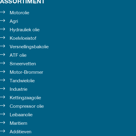
ASSORTIMENT
Motorolie
Agri
Hydrauliek olie
Koelvloeistof
Versnellingsbakolie
ATF olie
Smeervetten
Motor-Brommer
Tandwielolie
Industrie
Kettingzaagolie
Compressor olie
Leibaanolie
Maritiem
Additieven