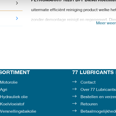
PETROMARK® 10201 DPF Diesel Roetfilter 
uitermate efficiënt reiniging product welke het
zonder demontage reinigt en regenereert. Die
Meer wee
en/of LPG motoren veel meer schadelijke roetd
Door het gebruik van een roetfilter wordt de u
vermindert wat beter is voor ons milieu ! Het r
zorgt ervoor dat het roetfilter langzaam dichts
SORTIMENT
77 LUBRICANTS 
het filter kunnen en het motorvermogen sterk
Motorolie
Contact
Het is dus van belang dat het roetfilter regelm
Agri
Over 77 Lubricants
methode om dit probleem te voorkomen en/of te
Hydrauliek olie
Bestellen en verz
Koelvloeistof
Retouren
met de Petromark® 10201 DPF Diesel Roetfilt
Versnellingsbakolie
Betaalmogelijkhed