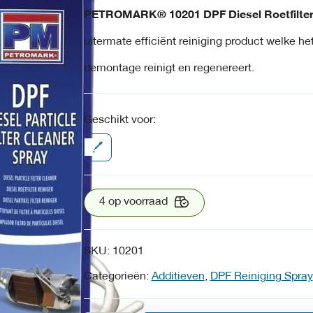
was:
is:
PETROMARK® 10201 DPF Diesel Roetfilter 
€25,23.
€12,62.
uitermate efficiënt reiniging product welke he
demontage reinigt en regenereert.
Geschikt voor:
4 op voorraad
SKU:
10201
Categorieën:
Additieven
,
DPF Reiniging Spray