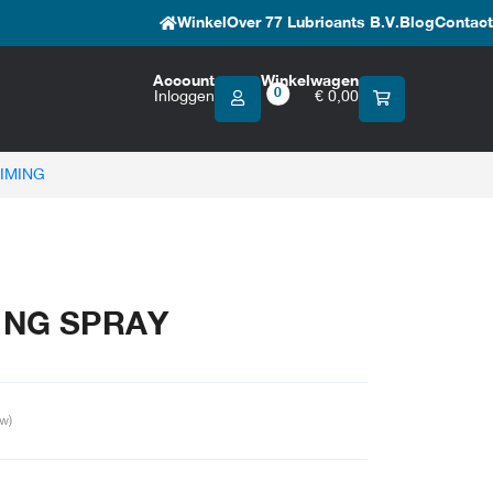
Winkel
Over 77 Lubricants B.V.
Blog
Contact
Account
Winkelwagen
0
Inloggen
€
0,00
IMING
ING SPRAY
tw)