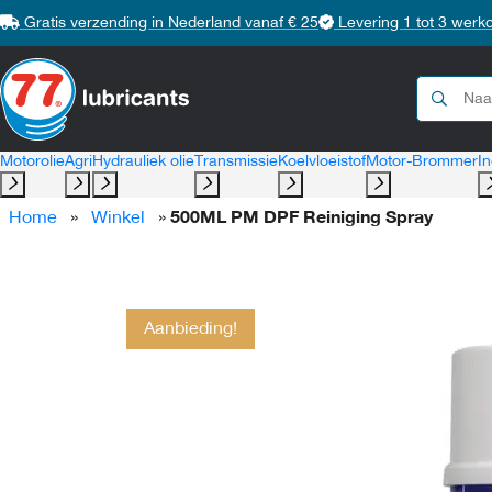
Gratis verzending in Nederland vanaf € 25
Levering 1 tot 3 werk
Motorolie
Agri
Hydrauliek olie
Transmissie
Koelvloeistof
Motor-Brommer
In
Home
»
Winkel
»
500ML PM DPF Reiniging Spray
Aanbieding!