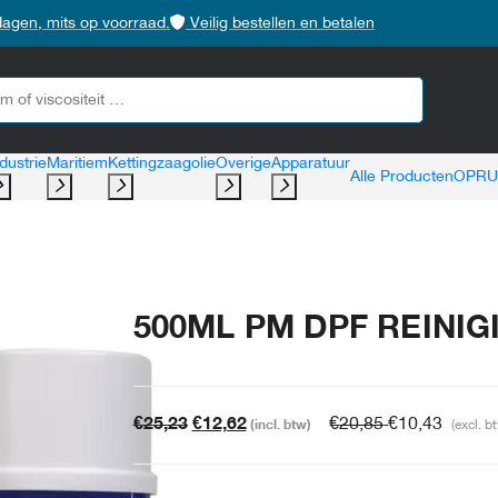
dagen, mits op voorraad.
Veilig bestellen en betalen
dustrie
Maritiem
Kettingzaagolie
Overige
Apparatuur
Alle Producten
OPRU
500ML PM DPF REINIG
Oorspronkelijke
Huidige
€
25,23
€
12,62
€
20,85
€
10,43
(incl. btw)
(excl. b
prijs
prijs