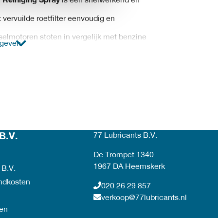
Reiniging Spray
is een snelwerkend en
 vervuilde roetfilter eenvoudig en
selmotoren stoten in vergelijk met benzine
rgeven
eeltjes uit.
itstoot van schadelijke uitlaatgassen
ijden van korte afstanden, files en stadsverkeer
libt doordat de uitlaatgassen moeilijker door
B.V.
77 Lubricants B.V.
 afneemt.
De Trompet 1340
atig gereinigd wordt. Een uiterst doeltreffende
1967 DA Heemskerk
 B.V.
 verhelpen is het reinigen van het roetfilter
endkosten
020 26 29 857
verkoop@77lubricants.nl
er Reiniging Spray. Door de toepassing van
en