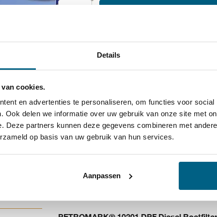
Toevoegen aan winkelwagen
Kiyoh
9.6
1323 beoordelingen
Details
 van cookies.
SKU:
10201
ent en advertenties te personaliseren, om functies voor social
. Ook delen we informatie over uw gebruik van onze site met on
Categorieën:
Additieven
,
DPF Reiniging Spray
e. Deze partners kunnen deze gegevens combineren met andere i
erzameld op basis van uw gebruik van hun services.
Aanpassen