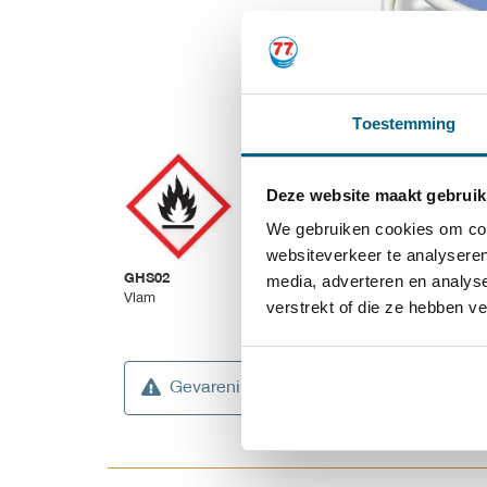
Toestemming
Deze website maakt gebruik
We gebruiken cookies om cont
websiteverkeer te analyseren
media, adverteren en analys
GHS02
GHS05
Vlam
Corrosie
verstrekt of die ze hebben v
Gevareninformatie