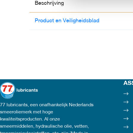
Beschrijving
Product en Veiligheidsblad
AS
77 lubricants, een onafhankelijk Nederlands
smeeroliemerk met hoge
kwaliteitsproducten. Al onze
smeermiddelen, hydraulische olie, vetten,