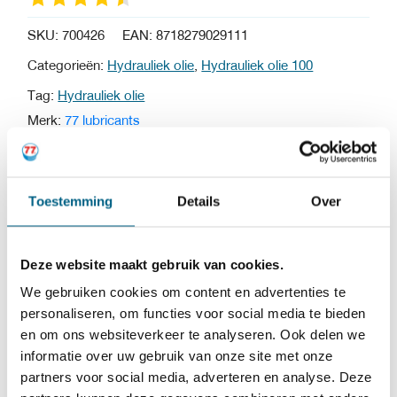
SKU:
700426
EAN:
8718279029111
Categorieën:
Hydrauliek olie
,
Hydrauliek olie 100
Tag:
Hydrauliek olie
Merk:
77 lubricants
Hydrauliek olie HV 100
van 77 lubricants is een
Toestemming
Details
Over
universele HVI minerale hoogwaardige EP-olie voor
gebruik in zware hydraulische systemen en lichte
Deze website maakt gebruik van cookies.
tandwielkasten, lagers en algemene smering.
We gebruiken cookies om content en advertenties te
personaliseren, om functies voor social media te bieden
en om ons websiteverkeer te analyseren. Ook delen we
Niet geschikt voor turbinetoepassingen.
informatie over uw gebruik van onze site met onze
partners voor social media, adverteren en analyse. Deze
Hydrauliek olie HV 100 is geformuleerd met