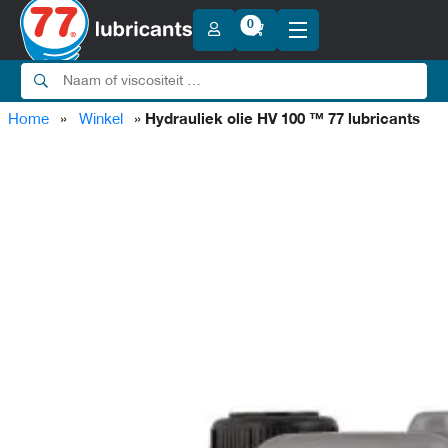
0
Motorolie
Terug
Agri
Terug
Hydrauliek olie
Terug
Home
»
Winkel
»
Hydrauliek olie HV 100 ™ 77 lubricants
Motorolie 0W.. >
Terug
Transmissie
Terug
Motorolie 5W.. >
Super Tractor Olie ( STOU )
Terug
Terug
Koelvloeistof
Terug
Hydrauliek olie 15
Motorolie 10W.. >
Universele Tractor Olie ( UTTO )
Terug
Terug
Motorolie 0W16
Motor-Brommer
Hydrauliek olie 22
Melkmachine olie
Terug
Motorolie 15W.. >
ATF olie
Motorolie 0W20
Terug
Hydrauliek olie 32
Terug
Motorolie 5W20
Super Tractor Olie 10W30
Industrie
Terug
Motorolie 20W.. >
Koelvloeistof HD / -36 °C roze
Motorolie 0W30
Versnellingsbak
Hydrauliek olie 46
Motorolie 5W30
Super Tractor Olie 10W40
Terug
Terug
Motorolie 10W30
Universele Tractor Olie 80W
Maritiem
Koelvloeistof BS / -34.5 °C blauw
Motorolie 0W40
Motorolie 25W60
Hydrauliek olie 68
Terug
Motorolie 5W40
Motorolie 2 Takt
Super Tractor Olie 15W40
Motorolie 10W40
Universele Tractor Olie SYN 80W
Koelvloeistof MF / -36 °C blank
Motorolie 15W40
Motorolie 10W
Hydrauliek olie 100
ATF olie CVT Fluid
Kettingzaagolie
Motorolie 4 Takt 5W40
Motorolie 5W50
Motorolie 10W60
Terug
Universele Tractor Olie 85W
Bekistingsolie
Antivries HD / -36 °C roze
Motorolie 15W50
Motorolie 30W
Hydrauliek olie 150
ATF olie DCT Fluid
Motorolie 20W20
Motorolie 4 Takt 5W50
Versnellingsbakolie 75W80
Overige
Circulatieolie
Universele Tractor Olie 102
Antivries BS / -34.5 °C blauw
Motorolie 40W
Hydrauliek olie 10W
Terug
2 Takt Buitenboordmotor
ATF olie DX II
Motorolie 4 Takt 10W40
Motorolie 20W50
Versnellingsbakolie 75W85
Antivries MF / -36 °C blank
Compressor olie
Apparatuur
Motorolie 50W
4 Takt Buitenboordmotor 10W30
ATF olie DX III
Motorolie 4 Takt 10W50
Terug
Terug
Versnellingsbakolie 75W90
Kettingzaagolie 46
Antivries
Motorolie Auto
Gasmotorolie
4-Takt Buitenboordmotor 10W40
Alle Producten
ATF olie DX VI
Motorolie 4 Takt 10W60
Kettingzaagolie 68
Versnellingsbakolie 75W140
Antivries G13
AdBlue®
Motorolie Vrachtwagen
4-Takt Motorolie 25W40
Leibaanolie
OPRUIMING
Motorolie 4 Takt 15W50
ATF olie ECOMAT
Kettingzaagolie 100
Versnellingsbakolie 80W90
Terug
Motorolie 15W40
Additieven
Motorolie 4 Takt 20W50
Compressor olie 32
ATF olie L6S
Olie Apparatuur
Kettingzaagolie 150
Smeervetten
Terug
Versnellingsbakolie 80W140
Motorolie 30W
Terug
Motorolie 4 Takt 25W60
Duw- en Zitmaaier
Compressor olie 46
Vet Apparatuur
ATF olie L8S
Kettingzaagolie 220
Versnellingsbakolie 85W90
Tandwielolie
Motorolie 40W
Kart 2T
AdBlue® Apparatuur
Compressor olie 68
ATF olie LV
Terug
Rem – Stuur
Kettingzaagolie 320
Leibaanolie 68
Versnellingsbakolie 85W140
Terug
Motorolie 50W
Thermische olie
Sneeuw Scooter SYN 2T
Diesel Apparatuur
Compressor olie 100
ATF olie MBF
DPF Reiniging Spray