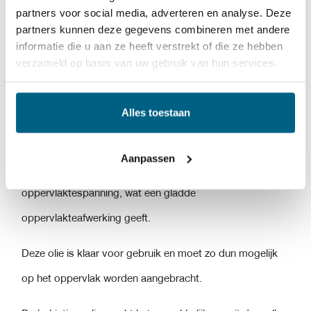
Bekistingsolie 10
van 77 lubricants
is een bekistingsolie
partners voor social media, adverteren en analyse. Deze
partners kunnen deze gegevens combineren met andere
voor de bouw van huizen, gebouwen, metro’s
en
informatie die u aan ze heeft verstrekt of die ze hebben
bruggen.
verzameld op basis van uw gebruik van hun services.
Bekistingsolie 10 is gebaseerd op hoogwaardige
Alles toestaan
geraffineerde basisoliën die niet-toxische oppervlakte-
actieve verbindingen bevatten en samen met het
Aanpassen
bloedende water uit het beton
lage interraciale
oppervlaktespanning, wat een gladde
oppervlakteafwerking geeft.
Deze olie is klaar voor gebruik en moet zo dun mogelijk
op het oppervlak worden aangebracht.