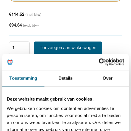
€
114,52
(incl. btw)
€
94,64
(excl. btw)
Toevoegen aan winkelwagen
Kiyoh
9.6
1323 beoordelingen
Toestemming
Details
Over
SKU:
700511
EAN:
8718226116192
Deze website maakt gebruik van cookies.
Categorieën:
Industrie
,
Bekistingsolie
We gebruiken cookies om content en advertenties te
Merk:
77 lubricants
personaliseren, om functies voor social media te bieden
en om ons websiteverkeer te analyseren. Ook delen we
informatie over uw gebruik van onze site met onze