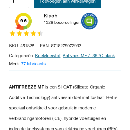
Toevoegen aan winkelwagen
Kiyoh
9.6
1326 beoordelingen
SKU:
451825
EAN:
8718279072933
Categorieën:
Koelvloeistof
,
Antivries MF / -36 °C blank
Merk:
77 lubricants
ANTIFREEZE MF
is een Si-OAT (Silicate-Organic
Additive Technology) antivriesmiddel met fosfaat. Het is
speciaal ontwikkeld voor gebruik in moderne
verbrandingsmotoren (ICE), hybride voertuigen en
indirecte koelsystemen van elektrische voertuigen (BEV).