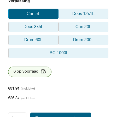
Verpakking
Can 5L
Doos 12x1L
Doos 3x5L
Can 20L
Drum 60L
Drum 200L
IBC 1000L
6 op voorraad
€
31,91
(incl. btw)
€
26,37
(excl. btw)