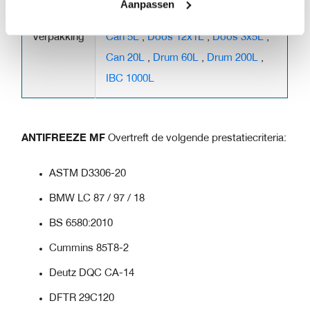
Aanpassen
Verpakking
Can 5L
,
Doos 12x1L
,
Doos 3x5L
,
Can 20L
,
Drum 60L
,
Drum 200L
,
IBC 1000L
ANTIFREEZE MF
Overtreft de volgende prestatiecriteria:
ASTM D3306-20
BMW LC 87 / 97 / 18
BS 6580:2010
Cummins 85T8-2
Deutz DQC CA-14
DFTR 29C120