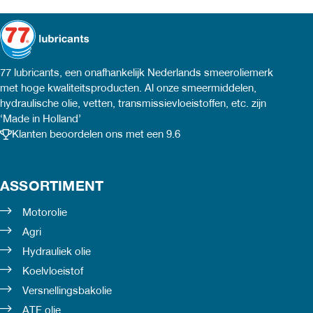
meerdere
meerdere
variaties.
variaties.
Deze
Deze
77 lubricants, een onafhankelijk Nederlands smeeroliemerk
met hoge kwaliteitsproducten. Al onze smeermiddelen,
optie
optie
hydraulische olie, vetten, transmissievloeistoffen, etc. zijn
‘Made in Holland’
kan
kan
Klanten beoordelen ons met een 9.6
gekozen
gekozen
worden
worden
ASSORTIMENT
op
op
Motorolie
de
de
Agri
ina
productpagina
productpagina
Hydrauliek olie
Koelvloeistof
Versnellingsbakolie
ATF olie