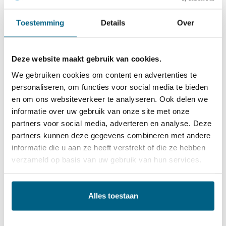
Uitstekende aluminiumpassivering
Toestemming
Details
Over
Uitstekende stabiliteit in hard water
Minder afval dankzij lange verversingsintervallen en
Deze website maakt gebruik van cookies.
minder vervanging van materialen
We gebruiken cookies om content en advertenties te
Vrij van nitrieten, boraten, aminen en 2-
personaliseren, om functies voor social media te bieden
en om ons websiteverkeer te analyseren. Ook delen we
ethylhexaanzuur
informatie over uw gebruik van onze site met onze
Kleur: Transparant
partners voor social media, adverteren en analyse. Deze
partners kunnen deze gegevens combineren met andere
informatie die u aan ze heeft verstrekt of die ze hebben
Vriesbescherming
verdunning met water ( voorkeur
verzameld op basis van uw gebruik van hun services.
demi water ):
35% antifreeze met verdunning water °C-20
Alles toestaan
50% antifreeze met verdunning water °C-36