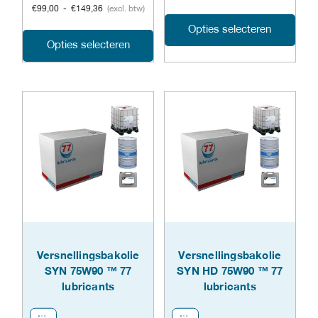
tot
€
99,00
-
€
149,36
(excl. btw)
€180,73
Dit
Opties selecteren
Dit
Opties selecteren
prod
product
heeft
heeft
meer
meerdere
varia
variaties.
Dez
Deze
opti
optie
kan
kan
geko
gekozen
Versnellingsbakolie
Versnellingsbakolie
word
SYN 75W90 ™ 77
SYN HD 75W90 ™ 77
worden
op
lubricants
lubricants
op
de