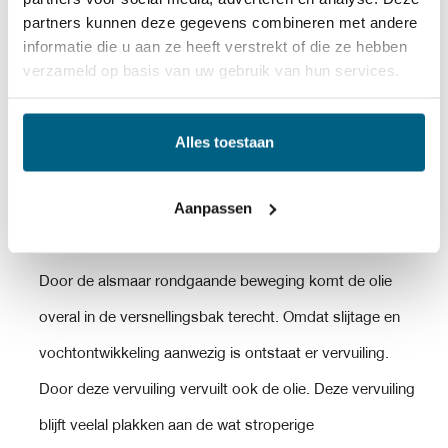
zitten diverse lagers, tandwielen en andere onderdelen
partners kunnen deze gegevens combineren met andere
gekozen
informatie die u aan ze heeft verstrekt of die ze hebben
die net als in de motor gesmeerd dienen te worden. Net
worden
verzameld op basis van uw gebruik van hun services.
als bij motorolie is ook hier een van de belangrijkste
op
eigenschappen het koelen van de versnellingsbak. De
de
Alles toestaan
olie zal de warmte wegnemen en verplaatsen naar
productpagina
koelere plaatsen. Dit zodat de warmte zich gelijkmatig
Aanpassen
kan verplaatsen om oververhitting te vorkomen.
Door de alsmaar rondgaande beweging komt de olie
overal in de versnellingsbak terecht. Omdat slijtage en
vochtontwikkeling aanwezig is ontstaat er vervuiling.
Door deze vervuiling vervuilt ook de olie. Deze vervuiling
blijft veelal plakken aan de wat stroperige