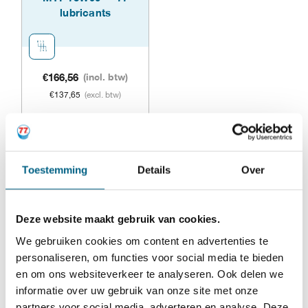
lubricants
op
op
de
de
productpagina
prod
€
166,56
(incl. btw)
€
137,65
(excl. btw)
Dit
Opties selecteren
product
Toestemming
Details
Over
heeft
WAT IS VERSNELLINGSBAKOLIE
meerdere
75W90?
Deze website maakt gebruik van cookies.
variaties.
We gebruiken cookies om content en advertenties te
Een
versnellingsbakolie 75w90
ook wel
Deze
personaliseren, om functies voor social media te bieden
transmissieolie 75w90
genoemd. Is de olie die in de
en om ons websiteverkeer te analyseren. Ook delen we
optie
informatie over uw gebruik van onze site met onze
versnellingsbak gebruikt wordt. In de versnellingsbak
kan
partners voor social media, adverteren en analyse. Deze