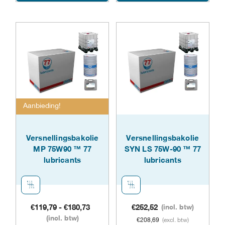
product
prod
heeft
heeft
meerdere
meer
variaties.
varia
Deze
Dez
optie
opti
Aanbieding!
kan
kan
gekozen
geko
Versnellingsbakolie
Versnellingsbakolie
MP 75W90 ™ 77
SYN LS 75W-90 ™ 77
worden
word
lubricants
lubricants
op
op
de
de
productpagina
prod
Prijsklasse:
€
119,79
-
€
180,73
€
252,52
(incl. btw)
€119,79
(incl. btw)
€
208,69
(excl. btw)