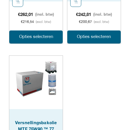
de
prod
productpagina
€
262,01
(incl. btw)
€
242,81
(incl. btw)
€
216,54
(excl. btw)
€
200,67
(excl. btw)
Dit
Dit
Opties selecteren
Opties selecteren
product
prod
heeft
heeft
meerdere
meer
variaties.
varia
Deze
Dez
optie
opti
kan
kan
gekozen
geko
Versnellingsbakolie
MTF 75W90 ™ 77
worden
word