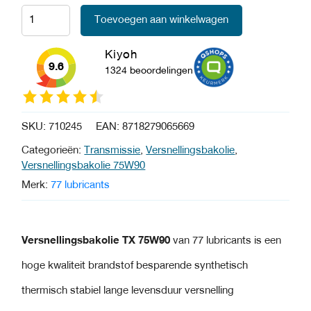
Toevoegen aan winkelwagen
Kiyoh
9.6
1324 beoordelingen
SKU:
710245
EAN:
8718279065669
Categorieën:
Transmissie
,
Versnellingsbakolie
,
Versnellingsbakolie 75W90
Merk:
77 lubricants
Versnellingsbakolie TX 75W90
van 77 lubricants is een
hoge kwaliteit brandstof besparende synthetisch
thermisch stabiel lange levensduur versnelling