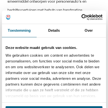
smeermiddel ontworpen voor personenauto’s en
bedrijfsvoertuigen met behulp van handmatige
transmissies uitgerust met verschillende chronisoren,
waaronder de nieuwste op basis van koolstof.
Toestemming
Details
Over
Versnellingsbakolie TX 75W90
is gebaseerd op
Deze website maakt gebruik van cookies.
hoogwaardige 100% synthetische basisolie in combinatie
We gebruiken cookies om content en advertenties te
met een speciaal additiefpakket om de volgende
personaliseren, om functies voor social media te bieden
eigenschappen te garanderen:
en om ons websiteverkeer te analyseren. Ook delen we
informatie over uw gebruik van onze site met onze
partners voor social media, adverteren en analyse. Deze
Uitzonderlijke thermo- en oxidatieve stabiliteit.
partners kunnen deze gegevens combineren met andere
Superieure smeereigenschappen zorgen voor een
informatie die u aan ze heeft verstrekt of die ze hebben
verzameld op basis van uw gebruik van hun services.
beter brandstofverbruik.
Uitzonderlijke draageigenschappen.