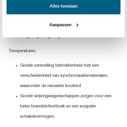
Alles toestaan
Effectieve bescherming tegen roest en corrosie.
Uitstekende lage temperatuur vloeibaarheid zorgt
Aanpassen
voor soepeler schakelen bij lage
omgevingsomgeving
Temperaturen.
Goede versnelling betrokkenheid met een
verscheidenheid van synchronisatiematerialen,
waaronder de nieuwste koolstof.
Goede wrijvingseigenschappen zorgen voor een
beter brandstofverbruik en een soepeler
schakelvermogen.