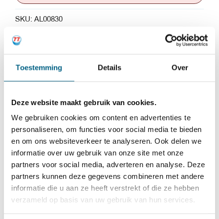
SKU:
AL00830
Categorieën:
Apparatuur
,
Olie Apparatuur
SKU:
AL00830
Toestemming
Details
Over
Categorieën:
Apparatuur
,
Olie Apparatuur
Deze website maakt gebruik van cookies.
We gebruiken cookies om content en advertenties te
Vatenbok 2x60L
personaliseren, om functies voor social media te bieden
en om ons websiteverkeer te analyseren. Ook delen we
Vatenbok gegalvaniseerd (stapelbaar) voor het liggend
informatie over uw gebruik van onze site met onze
plaatsen van drums of vaten op een vatenlekbak.
partners voor social media, adverteren en analyse. Deze
partners kunnen deze gegevens combineren met andere
Vatenbok voor 2 x 60 liter vat H = 450 mm B= 690
informatie die u aan ze heeft verstrekt of die ze hebben
verzameld op basis van uw gebruik van hun services.
mm