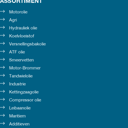
ASSORTIMENT
Motorolie
Agri
Hydrauliek olie
Koelvloeistof
Versnellingsbakolie
ATF olie
Smeervetten
Motor-Brommer
Tandwielolie
Industrie
Kettingzaagolie
Compressor olie
Leibaanolie
Maritiem
Additieven