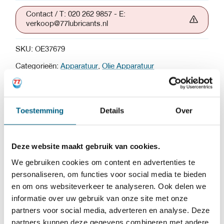
Contact / T: 020 262 9857 - E:
verkoop@77lubricants.nl
SKU:
OE37679
Categorieën:
Apparatuur
,
Olie Apparatuur
SKU:
OE37679
Toestemming
Details
Over
Categorieën:
Apparatuur
,
Olie Apparatuur
Deze website maakt gebruik van cookies.
Pneumatische olie vulset 200ltr. 5.1. (Wandmontage)
We gebruiken cookies om content en advertenties te
personaliseren, om functies voor social media te bieden
Ecodora pneumatische wandpomp inclusief:
en om ons websiteverkeer te analyseren. Ook delen we
informatie over uw gebruik van onze site met onze
pompsteun
partners voor social media, adverteren en analyse. Deze
zuigbuis
partners kunnen deze gegevens combineren met andere