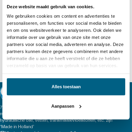
Aansluiting: ½” binnendraad
Deze website maakt gebruik van cookies.
Max. werkdruk: 100 bar.
We gebruiken cookies om content en advertenties te
personaliseren, om functies voor social media te bieden
en om ons websiteverkeer te analyseren. Ook delen we
informatie over uw gebruik van onze site met onze
partners voor social media, adverteren en analyse. Deze
partners kunnen deze gegevens combineren met andere
informatie die u aan ze heeft verstrekt of die ze hebben
verzameld op basis van uw gebruik van hun services.
Alles toestaan
Aanpassen
77 lubricants, een onafhankelijk Nederlands smeeroliemerk
met hoge kwaliteitsproducten. Al onze smeermiddelen,
hydraulische olie, vetten, transmissievloeistoffen, etc. zijn
‘Made in Holland’