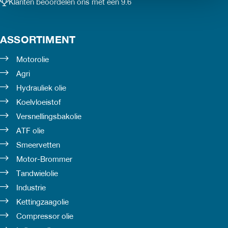
Klanten beoordelen ons met een 9.6
ASSORTIMENT
Motorolie
Agri
Hydrauliek olie
Koelvloeistof
Versnellingsbakolie
ATF olie
Smeervetten
Motor-Brommer
Tandwielolie
Industrie
Kettingzaagolie
Compressor olie