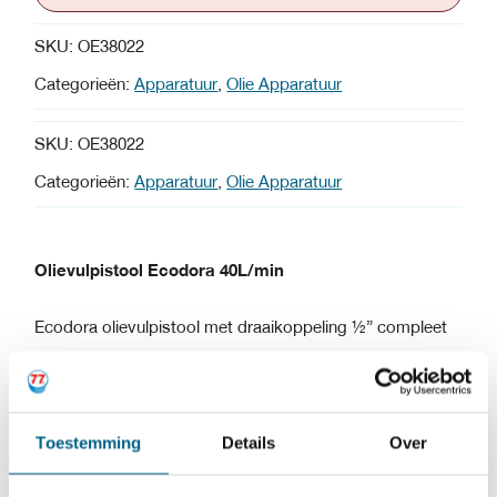
SKU:
OE38022
Categorieën:
Apparatuur
,
Olie Apparatuur
SKU:
OE38022
Categorieën:
Apparatuur
,
Olie Apparatuur
Olievulpistool Ecodora 40L/min
Ecodora olievulpistool met draaikoppeling ½” compleet
inclusief filter, flexibele haakse uitloop voorzien van een
16mm semiautomatische non-drip.
Toestemming
Details
Over
Max. capaciteit: 40 liter/minuut