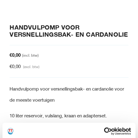
HANDVULPOMP VOOR
VERSNELLINGSBAK- EN CARDANOLIE
€
0,00
(incl. btw)
€
0,00
(excl. btw)
Handvulpomp voor versnellingsbak- en cardanolie voor
de meeste voertuigen
10 liter reservoir, vulslang, kraan en adapterset.
Kunststof adapter, recht. L= 85mm VW/Audi, Mini