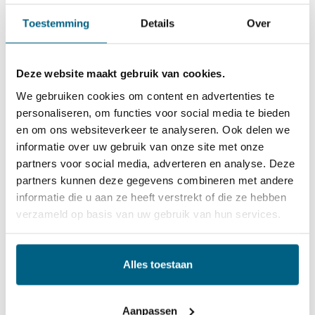
Cooper
Toestemming
Details
Over
Kunststof adapter met bocht. L= 150mm VW/Audi,
Porsche
Deze website maakt gebruik van cookies.
Kunststof adapter met bocht. L= 150mm VW/Audi
We gebruiken cookies om content en advertenties te
personaliseren, om functies voor social media te bieden
Kunststof adapter met bocht. L= 140mm BMW
en om ons websiteverkeer te analyseren. Ook delen we
Honda, Nissan
informatie over uw gebruik van onze site met onze
partners voor social media, adverteren en analyse. Deze
Kunststof adapter, recht. L= 110mm Ford
partners kunnen deze gegevens combineren met andere
Kunststof adapter M22 VW/Audi
informatie die u aan ze heeft verstrekt of die ze hebben
verzameld op basis van uw gebruik van hun services.
Kunststof adapter M24 DSG
Kunststof adapter M12 Mercedes
Alles toestaan
Geschikt voor:
Aanpassen