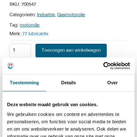
SKU:
700547
Categorieën:
Industrie
,
Gasmotorolie
Tag:
motorolie
Merk:
77 lubricants
Toevoegen aan winkelwagen
Kiyoh
9.6
1323 beoordelingen
Toestemming
Details
Over
SKU:
700547
Deze website maakt gebruik van cookies.
Categorieën:
Industrie
,
Gasmotorolie
We gebruiken cookies om content en advertenties te
Tag:
motorolie
personaliseren, om functies voor social media te bieden
Merk:
77 lubricants
en om ons websiteverkeer te analyseren. Ook delen we
informatie over uw gebruik van onze site met onze