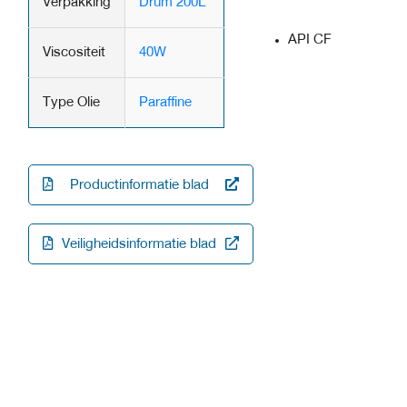
Verpakking
Drum 200L
API CF
Viscositeit
40W
Type Olie
Paraffine
Productinformatie blad
Veiligheidsinformatie blad