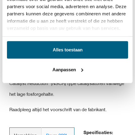
partners voor social media, adverteren en analyse. Deze
partners kunnen deze gegevens combineren met andere
Gasmotor olie MA 40
van 77 lubricants is een “Heavy
informatie die u aan ze heeft verstrekt of die ze hebben
Duty” motorolie, medium asvormend, voor gebruik in
verzameld op basis van uw gebruik van hun services.
aardgas motoren, en is samengesteld uit paraffine
gebaseerde basisolie met een medium asvormend
Alles toestaan
additief.
Aanpassen
Deze olie kan worden toegepast bij “Non Selective
Catalyst Reduction” (NSCR) type catalysatoren vanwege
het lage fosforgehalte.
Raadpleeg altijd het voorschrift van de fabrikant.
Specificaties: