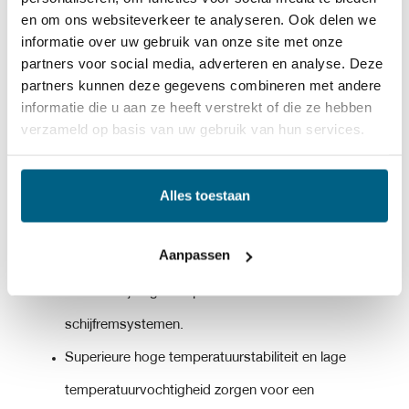
en om ons websiteverkeer te analyseren. Ook delen we
Dit product mag nooit worden gebruikt in plaats van of
informatie over uw gebruik van onze site met onze
partners voor social media, adverteren en analyse. Deze
gemengd met op siliconen gebaseerde remvloeistoffen
partners kunnen deze gegevens combineren met andere
(DOT 4)
informatie die u aan ze heeft verstrekt of die ze hebben
verzameld op basis van uw gebruik van hun services.
DOT 4 remvloeistof is gebaseerd op een Glycol-type
Base vloeistofcombinatie met een uniek additiefpakket
Alles toestaan
om de volgende eigenschappen te garanderen:
Aanpassen
Superieure oxidatieve stabiliteit is bestand tegen
oxidatie bij hoge temperaturen in
schijfremsystemen.
Superieure hoge temperatuurstabiliteit en lage
temperatuurvochtigheid zorgen voor een