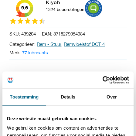
Kiyoh
9.6
1324 beoordelingen
SKU:
439204
EAN:
8718279054984
Categorieën:
Rem - Stuur
,
Remvloeistof DOT 4
Merk:
77 lubricants
DOT 4 remvloeistof
van 77 lubricants is een zeer
krachtige remvloeistof speciaal ontworpen voor gebruik
Toestemming
Details
Over
in disc, trommel en Anti Brake Systems (ABS) van alle
bedrijfsvoertuigen, personenauto’s en motorfietsen die
Deze website maakt gebruik van cookies.
werken onder matige tot ernstige omstandigheden, waar
We gebruiken cookies om content en advertenties te
een DOT 4 vloeistof wordt voorgeschreven.
personaliseren, om functies voor social media te bieden