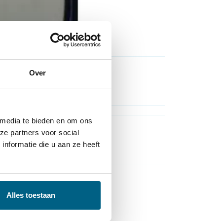
lubricants.nl
Over
r
,
Koel & Ruitenvloeistof
 media te bieden en om ons
ze partners voor social
nformatie die u aan ze heeft
r
,
Koel & Ruitenvloeistof
Alles toestaan