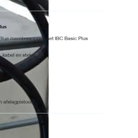
lus
 AdBlue membraanpompset IBC Basic Plus
kabel en steker.
 afslagpistool.