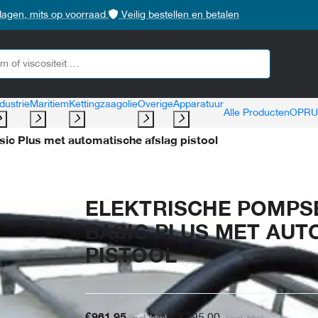
dagen, mits op voorraad.
Veilig bestellen en betalen
dustrie
Maritiem
Kettingzaagolie
Overige
Apparatuur
Alle Producten
OPRU
ic Plus met automatische afslag pistool
ELEKTRISCHE POMPSE
BASIC PLUS MET AUT
PISTOOL
€
961,95
€
795,00