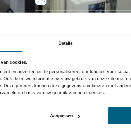
Contact / T: 020 262 9857 - E: verkoop@77
Details
SKU:
F00201B50
Categorieën:
Apparatuur
,
AdBlue® Apparatuu
 van cookies.
ent en advertenties te personaliseren, om functies voor social
SKU:
F00201B50
. Ook delen we informatie over uw gebruik van onze site met on
e. Deze partners kunnen deze gegevens combineren met andere i
Categorieën:
Apparatuur
,
AdBlue® Apparatuu
erzameld op basis van uw gebruik van hun services.
Aanpassen