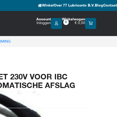
Winkel
Over 77 Lubricants B.V.
Blog
Contact
Account
Winkelwagen
0
Inloggen
€
0,00
IMING
T 230V VOOR IBC
OMATISCHE AFSLAG