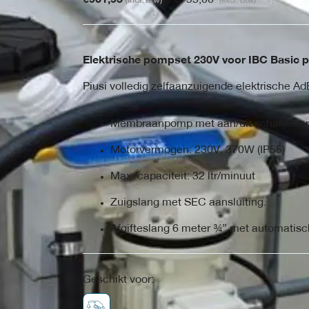
(incl. btw)
(excl. btw)
Elektrische pompset 230V voor IBC Basic p
Piusi volledig zelfaanzuigende elektrische
Membraanpomp met aan/uit schakelaar, 
Motorvermogen: 230V, 370W (IP55)
Max. capaciteit: 32 ltr/minuut
Zuigslang met SEC aansluiting.
Afgifteslang 6 meter ¾” met automatisch
Geschikt voor: