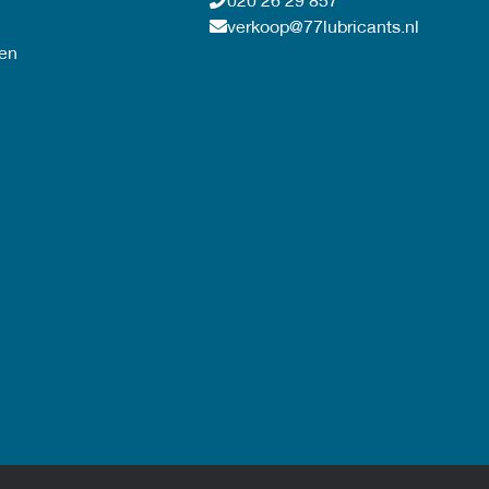
020 26 29 857
verkoop@77lubricants.nl
en