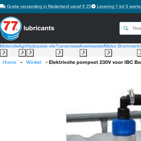
Gratis verzending in Nederland vanaf € 25
Levering 1 tot 3 werk
Motorolie
Agri
Hydrauliek olie
Transmissie
Koelvloeistof
Motor-Brommer
In
Home
»
Winkel
»
Elektrische pompset 230V voor IBC Bas