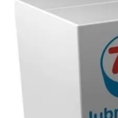
Ruitensproeiervloeistof
Leibaanolie 150
Versnellingsbakolie 10W
Smeervet 00
Transmissieolie
Turbine olie
Koel & Ruitenvloeistof
Winkel
Compressor olie 150
ATF olie MBS
Hybride Benzine
Handzeep
Leibaanolie 220
Versnellingsbakolie 30W
Smeervet 0
Vet
Pneumatische boor olie
Tandwielolie 68
Over 77 Lubricants B.V.
Vacuümpomp olie 100
ATF olie MV
Injectie Reiniger
Merchandise
Leibaanolie 320
Versnellingsbakolie 50W
Remvloeistof DOT 4
Smeervet 2
Tandwielolie 100
Blog
ATF olie Type F
Inwendige Motor Reiniger
Leibaanolie 460
Versnellingsbakolie 70W
LHM Fluid
Smeervet 3
Tandwielolie 150
Contact
ATF olie ULV
Radiator
Versnellingsbakolie 90W
PSF Synth
Tandwielolie 220
Versnellingsbakolie 140W
Tandwielolie 320
Tandwielolie 460
Tandwielolie 680
Tandwielolie 1000