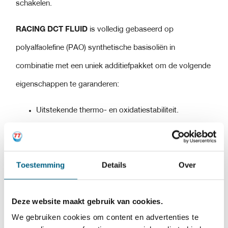
schakelen.
RACING DCT FLUID
is volledig gebaseerd op
polyalfaolefine (PAO) synthetische basisoliën in
combinatie met een uniek additiefpakket om de volgende
eigenschappen te garanderen:
Uitstekende thermo- en oxidatiestabiliteit.
Uitstekende smering, zelfs onder extreme
omstandigheden.
Toestemming
Details
Over
Zeer hoge bescherming tegen slijtage, corrosie en
schuim.
Deze website maakt gebruik van cookies.
Hoge “schuifstal”.
We gebruiken cookies om content en advertenties te
Zeer laag vloeipunt, kan worden gebruikt door zeer