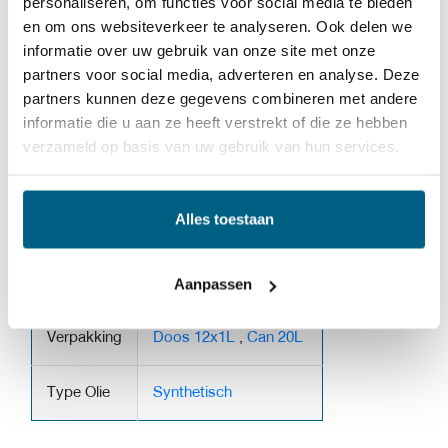
personaliseren, om functies voor social media te bieden
koude temperaturen.
en om ons websiteverkeer te analyseren. Ook delen we
informatie over uw gebruik van onze site met onze
Zeer hoge viscositeitsindex.
partners voor social media, adverteren en analyse. Deze
partners kunnen deze gegevens combineren met andere
DCT en DSG zijn vergelijkbare systemen
. Hoewel
informatie die u aan ze heeft verstrekt of die ze hebben
beide transmissies met dubbele koppeling zijn, noemt
verzameld op basis van uw gebruik van hun services.
Volkswagen het DSG full form (Direct-Shift Gearbox).
Beide technologieën werken echter op vergelijkbare wijze
Alles toestaan
bij het verkorten van schakeltijden.
Aanpassen
Verpakking
Doos 12x1L
,
Can 20L
Type Olie
Synthetisch