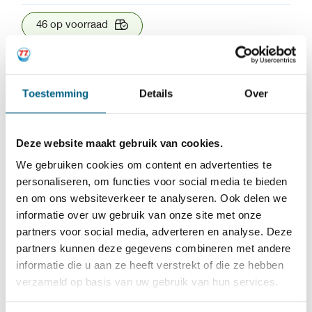
46 op voorraad
SKU:
791040
EAN:
8718279051884
Categorieën:
Overige
,
Ruitensproeiervloeistof
Toestemming
Details
Over
Toevoegen aan winkelwagen
Deze website maakt gebruik van cookies.
Kiyoh
We gebruiken cookies om content en advertenties te
9.6
1324 beoordelingen
personaliseren, om functies voor social media te bieden
en om ons websiteverkeer te analyseren. Ook delen we
informatie over uw gebruik van onze site met onze
partners voor social media, adverteren en analyse. Deze
SKU:
791040
EAN:
8718279051884
partners kunnen deze gegevens combineren met andere
Categorieën:
Overige
,
Ruitensproeiervloeistof
informatie die u aan ze heeft verstrekt of die ze hebben
verzameld op basis van uw gebruik van hun services.
77 lubricants De-Icer.