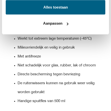
Alles toestaan
Helpt bevroren ramen snel te ontdooien en voorkomt
opnieuw opvriezen.
Aanpassen
IJsvrij in slechts enkele seconden
Werkt tot extreem lage temperaturen (-45°C)
Milieuvriendelijk en veilig in gebruik
Met antifreeze
Niet schadelijk voor glas, rubber, lak of chroom
Directe bescherming tegen bevriezing
De ruitenwissers kunnen na gebruik weer veilig
worden gebruikt
Handige spuitfles van 500 ml