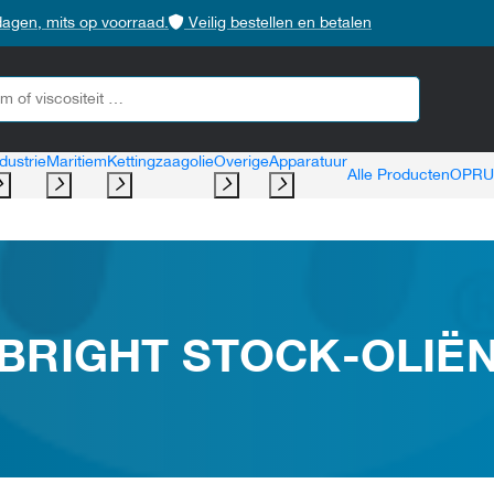
dagen, mits op voorraad.
Veilig bestellen en betalen
dustrie
Maritiem
Kettingzaagolie
Overige
Apparatuur
Alle Producten
OPRU
BRIGHT STOCK-OLIË