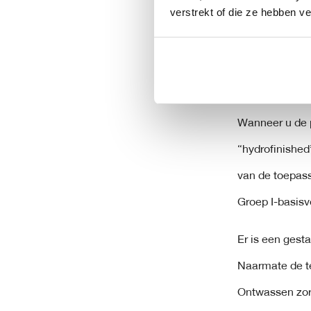
Basisoliën uit
verstrekt of die ze hebben v
over het algem
bedoeld om een
basisoliën uit
Wanneer u de 
“hydrofinished
van de toepass
Groep I-basisv
Er is een gesta
Naarmate de te
Ontwassen zorg