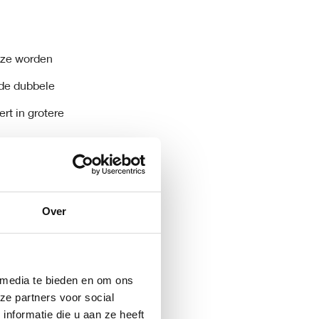
j ze worden
 de dubbele
ert in grotere
eling of het
soliën uit
Over
ofmoleculen van
 in
 media te bieden en om ons
ze partners voor social
nformatie die u aan ze heeft