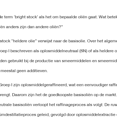
de term ‘bright stock’ als het om bepaalde oliën gaat. Wat bete
liën anders zijn dan andere oliën?”
 stock “heldere olie” verwijst naar de basisolie. Over het alge
roep I beschreven als oplosmiddelneutraal (SN) of als heldere ol
rden gebruikt bij de productie van smeermiddelen en smeermid
 meestal geen additieven.
 Groep I zijn oplosmiddelgeraffineerd, wat een eenvoudiger raf
engt. Daarom zijn het de goedkoopste basisoliën op de markt.
utrale basisoliën verloopt het raffinageproces als volgt: De ruw
mdestillatieproces geleid, gevolgd door oplosmiddelextractie