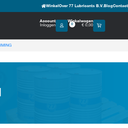
Winkel
Over 77 Lubricants B.V.
Blog
Contact
Account
Winkelwagen
0
Inloggen
€
0,00
IMING
N