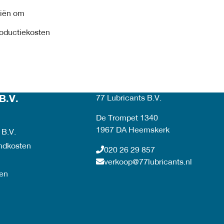
liën om
roductiekosten
B.V.
77 Lubricants B.V.
De Trompet 1340
1967 DA Heemskerk
 B.V.
endkosten
020 26 29 857
verkoop@77lubricants.nl
en