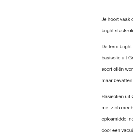
Je hoort vaak 
bright stock-o
De term bright
basisolie uit G
soort oliën wo
maar bevatten
Basisoliën uit
met zich meebr
oplosmiddel ne
door een vacuü