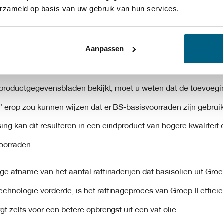
 Groep III worden nog meer geraffineerd dan basisoliën uit Groe
erzameld op basis van uw gebruik van hun services.
een zwaar gehydrokraakt (met hogere druk en hitte). Dit langer
 ​​zuiverdere basisolie te verkrijgen . Hoewel gemaakt van ruw
Aanpassen
 groep III soms beschreven als gesynthetiseerde koolwaterstoffe
productgegevensbladen bekijkt, moet u weten dat de toevoegi
” erop zou kunnen wijzen dat er BS-basisvoorraden zijn gebruik
ing kan dit resulteren in een eindproduct van hogere kwaliteit
oorraden.
ge afname van het aantal raffinaderijen dat basisoliën uit Groe
chnologie vorderde, is het raffinageproces van Groep II effici
t zelfs voor een betere opbrengst uit een vat olie.