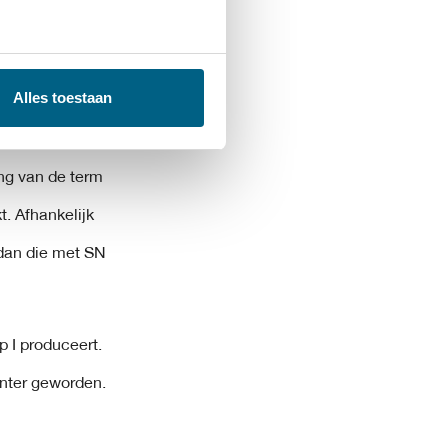
p II en worden
e proces is
e olie, worden
Alles toestaan
n.
ng van de term
t. Afhankelijk
 dan die met SN
p I produceert.
ënter geworden.