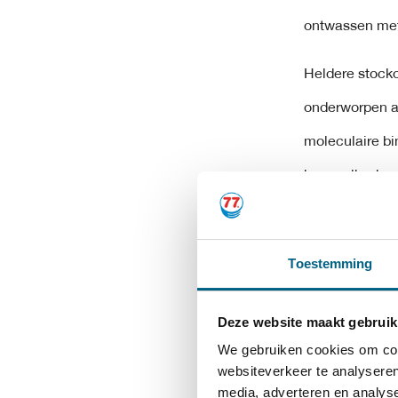
ontwassen met
Heldere stocko
onderworpen a
moleculaire bin
hoeveelheden 
Dit hydro afwe
hydrokraken dat
Toestemming
Groep II hebbe
Deze website maakt gebruik
deze oliën ver
We gebruiken cookies om cont
vergelijking me
websiteverkeer te analyseren
media, adverteren en analys