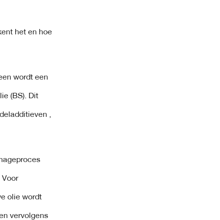
kent het en hoe
meen wordt een
ie (BS). Dit
deladditieven ,
finageproces
 Voor
e olie wordt
 en vervolgens