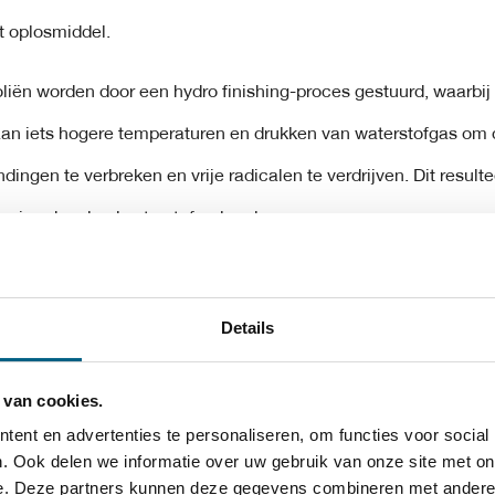
 oplosmiddel.
liën worden door een hydro finishing-proces gestuurd, waarbi
an iets hogere temperaturen en drukken van waterstofgas om
dingen te verbreken en vrije radicalen te verdrijven. Dit resulte
zuiverdere koolwaterstofmoleculen.
rkingsproces is echter lang niet zo robuust als de Hydro behand
 plaatsvindt bij de raffinageprocessen van Groep II en III. Basi
Details
n betere antioxidatie-eigenschappen, omdat alle koolwaterst
 van cookies.
zadigd zijn. Ze hebben ook een helderdere kleur en kosten meer
ent en advertenties te personaliseren, om functies voor social
t basisoliën uit groep I.
. Ook delen we informatie over uw gebruik van onze site met on
e. Deze partners kunnen deze gegevens combineren met andere i