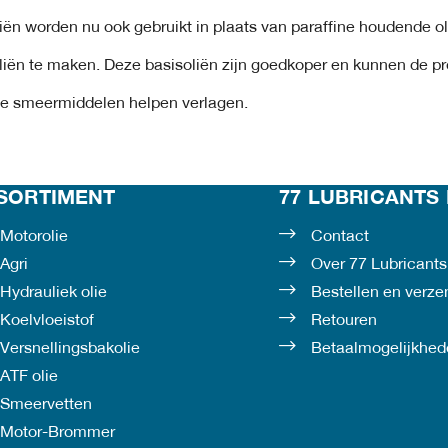
iën worden nu ook gebruikt in plaats van paraffine houdende o
liën te maken. Deze basisoliën zijn goedkoper en kunnen de p
te smeermiddelen helpen verlagen.
SORTIMENT
77 LUBRICANTS 
Motorolie
Contact
Agri
Over 77 Lubricants
Hydrauliek olie
Bestellen en verz
Koelvloeistof
Retouren
Versnellingsbakolie
Betaalmogelijkhed
ATF olie
Smeervetten
Motor-Brommer