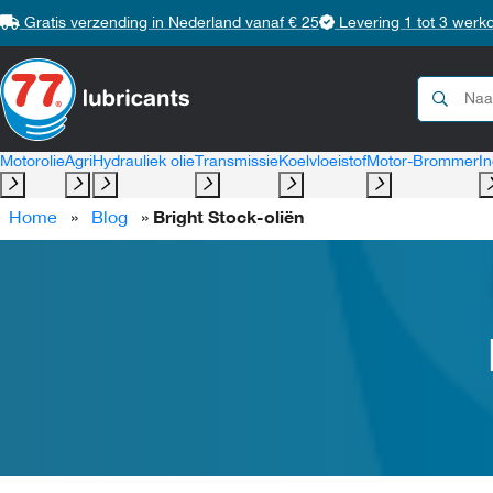
Gratis verzending in Nederland vanaf € 25
Levering 1 tot 3 werk
Motorolie
Agri
Hydrauliek olie
Transmissie
Koelvloeistof
Motor-Brommer
In
Home
»
Blog
»
Bright Stock-oliën